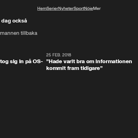
Hem
Serier
Nyheter
Sport
Nöje
Mer
Livsstil
i dag också
rmannen tillbaka
0:34
25 FEB. 2018
2:1
tog sig in på OS-
”Hade varit bra om informationen
kommit fram tidigare”