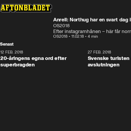
Anrell: Northug har en svart dag 
OS2018
Efter instagramhånen – här får nor
OS2018
•
11.02.18
•
4 min
Senast
12 FEB. 2018
2:00
27 FEB. 2018
20-åringens egna ord efter
Svenske turisten 
superbragden
avslutningen