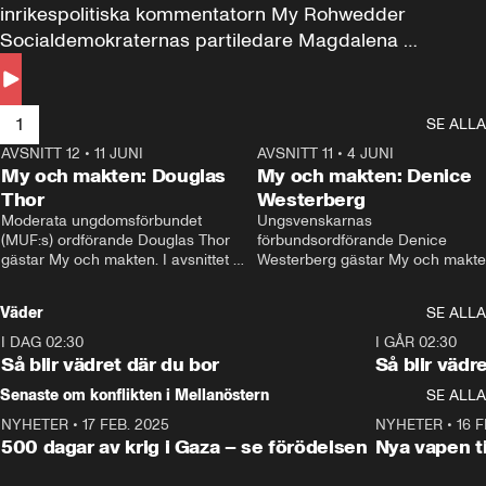
inrikespolitiska kommentatorn My Rohwedder 
Socialdemokraternas partiledare Magdalena 
Andersson till svars.
1
SE ALLA
AVSNITT 12
•
11 JUNI
26:27
AVSNITT 11
•
4 JUNI
2
My och makten: Douglas
My och makten: Denice
Thor
Westerberg
Moderata ungdomsförbundet 
Ungsvenskarnas 
(MUF:s) ordförande Douglas Thor 
förbundsordförande Denice 
gästar My och makten. I avsnittet 
Westerberg gästar My och makten.
diskuteras tonårsutvisningarna och 
avsnittet diskuteras migrationsfrå
hur Moderaterna ska locka väljare till 
och hur SD ska locka kvinnliga 
Väder
SE ALLA
valet i höst. 
väljare. 
I DAG 02:30
1:06
I GÅR 02:30
Så blir vädret där du bor
Så blir vädr
Senaste om konflikten i Mellanöstern
SE ALLA
NYHETER
•
17 FEB. 2025
0:45
NYHETER
•
16 F
500 dagar av krig i Gaza – se förödelsen
Nya vapen ti