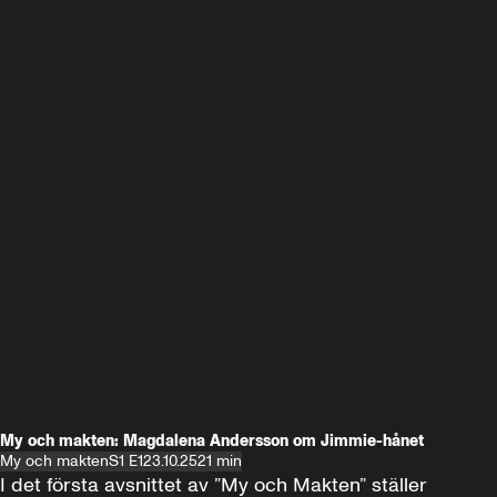
My och makten: Magdalena Andersson om Jimmie-hånet
My och makten
S1 E1
23.10.25
21 min
I det första avsnittet av ”My och Makten” ställer 