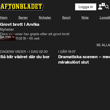
Logga in
Hem
Serier
Nyheter
Sport
Nöje
Livsstil
Grovt brott i Arvika
Nyheter
Flera personer har gripits efter ett grovt brott
Se mer
Nyheter
•
11.02.18
•
65 sek
SE ALLA
DAGENS VÄDER
•
I DAG 02:30
1:06
I GÅR 19:07
Så blir vädret där du bor
Dramatiska scenen – me
mirakulöst slut