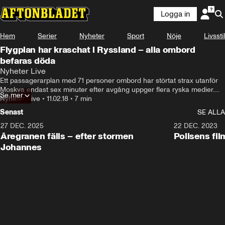
Logga in
Hem
Serier
Nyheter
Sport
Nöje
Livsstil
Flygplan har kraschat i Ryssland – alla ombord
befaras döda
Nyheter Live
Ett passagerarplan med 71 personer ombord har störtat strax utanför 
Moskva endast sex minuter efter avgång uppger flera ryska medier.

Se mer
Kvarlevor av förolyckade människor samt vrakdelar har hittats i 
Nyheter Live
•
11.02.18
•
7 min
området och samtliga personer ombord befaras ha omkommit.

Senast
SE ALLA
– Besättningen och passagerarna hade ingen chans att överleva, 
säger en källa till den ryska statskontrollerade nyhetsbyrån Interfax.
27 DEC. 2025
0:18
22 DEC. 2023
Åregranen fälls – efter stormen
Polisens fil
Johannes