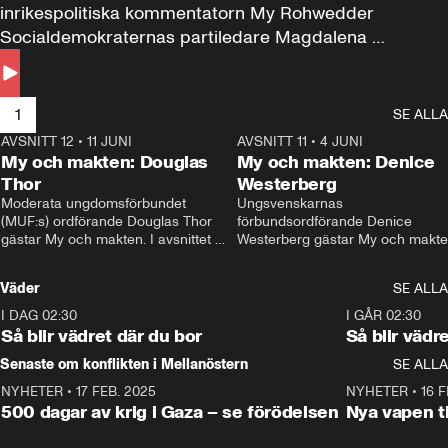
inrikespolitiska kommentatorn My Rohwedder 
Socialdemokraternas partiledare Magdalena 
Andersson till svars.
1
SE ALLA
AVSNITT 12
•
11 JUNI
26:27
AVSNITT 11
•
4 JUNI
2
My och makten: Douglas
My och makten: Denice
Thor
Westerberg
Moderata ungdomsförbundet 
Ungsvenskarnas 
(MUF:s) ordförande Douglas Thor 
förbundsordförande Denice 
gästar My och makten. I avsnittet 
Westerberg gästar My och makten.
diskuteras tonårsutvisningarna och 
avsnittet diskuteras migrationsfrå
hur Moderaterna ska locka väljare till 
och hur SD ska locka kvinnliga 
Väder
SE ALLA
valet i höst. 
väljare. 
I DAG 02:30
1:06
I GÅR 02:30
Så blir vädret där du bor
Så blir vädr
Senaste om konflikten i Mellanöstern
SE ALLA
NYHETER
•
17 FEB. 2025
0:45
NYHETER
•
16 F
500 dagar av krig i Gaza – se förödelsen
Nya vapen ti