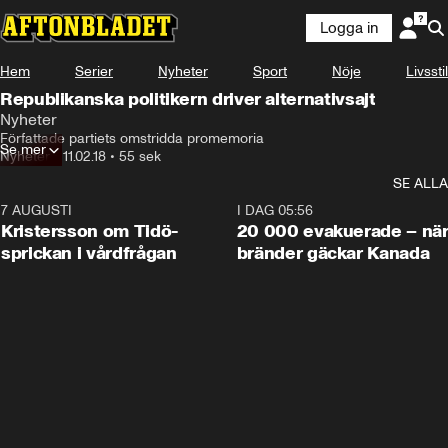
Logga in
Hem
Serier
Nyheter
Sport
Nöje
Livsstil
Republikanska politikern driver alternativsajt
Nyheter
Författade partiets omstridda promemoria
Se mer
Nyheter
•
11.02.18
•
55 sek
SE ALLA
7 AUGUSTI
0:42
I DAG 05:56
Kristersson om Tidö-
20 000 evakuerade – nä
sprickan i vårdfrågan
bränder gäckar Kanada