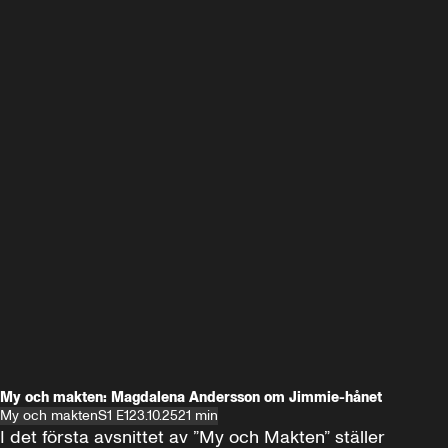
My och makten: Magdalena Andersson om Jimmie-hånet
My och makten
S1 E1
23.10.25
21 min
I det första avsnittet av ”My och Makten” ställer 