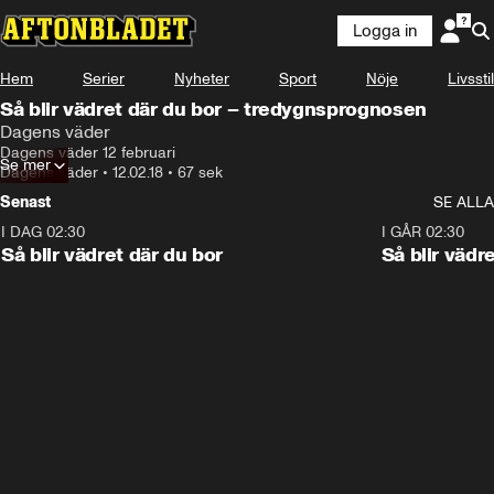
Logga in
Hem
Serier
Nyheter
Sport
Nöje
Livsstil
Så blir vädret där du bor – tredygnsprognosen
Dagens väder
Dagens väder 12 februari
Se mer
Dagens väder
•
12.02.18
•
67 sek
Senast
SE ALLA
I DAG 02:30
1:06
I GÅR 02:30
Så blir vädret där du bor
Så blir vädr