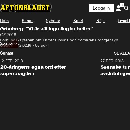
Logga in
Hem
Serier
Nyheter
Sport
Nöje
Livsstil
Grönborg: "Vi är väl inga änglar heller"
OS2018
Förbundskaptenen om Enroths insats och domarens röntgensyn
Se mer
OS2018
•
12.02.18
•
55 sek
Senast
SE ALLA
12 FEB. 2018
2:00
27 FEB. 2018
20-åringens egna ord efter
Svenske turi
superbragden
avslutninge