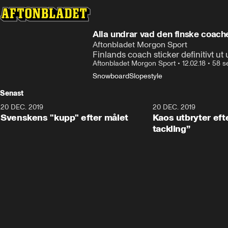
Alla undrar vad den finske coach
Aftonbladet Morgon Sport
Finlands coach sticker definitivt u
Aftonbladet Morgon Sport
•
12.02.18
•
58 s
Snowboard
Slopestyle
Senast
20 DEC. 2019
0:44
20 DEC. 2019
Svenskens "kupp" efter målet
Kaos utbryter efte
tackling”