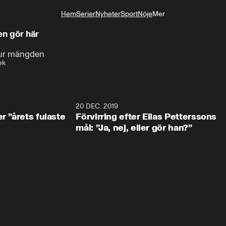
Hem
Serier
Nyheter
Sport
Nöje
Mer
Livsstil
en gör här
t ur mängden
ek
0:49
20 DEC. 2019
1:0
r ”årets fulaste
Förvirring efter Elias Petterssons
mål: ”Ja, nej, eller gör han?”