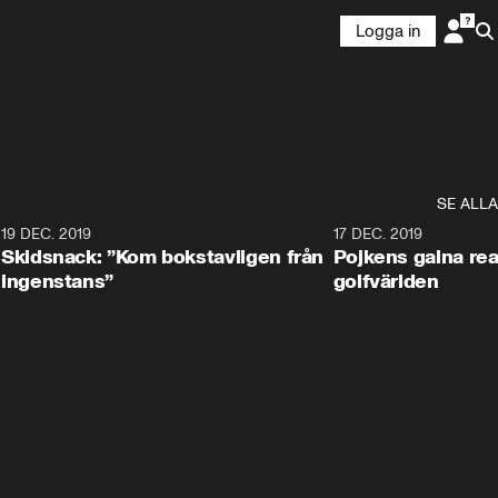
Logga in
SE ALLA
8
19 DEC. 2019
17 DEC. 2019
Skidsnack: ”Kom bokstavligen från
Pojkens galna rea
ingenstans”
golfvärlden