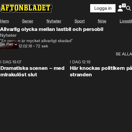
Logga in
Hem
Serier
Nyheter
Sport
Nöje
Livsstil
Allvarlig olycka mellan lastbil och persobil
Nyheter
"En person är mycket allvarligt skadad"
Se mer
Nyheter
•
12.02.18
•
72 sek
SE ALLA
I DAG 19:07
0:42
I DAG 12:19
Dramatiska scenen – med
Här knockas politikern p
mirakulöst slut
stranden