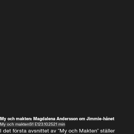
My och makten: Magdalena Andersson om Jimmie-hånet
My och makten
S1 E1
23.10.25
21 min
I det första avsnittet av ”My och Makten” ställer 