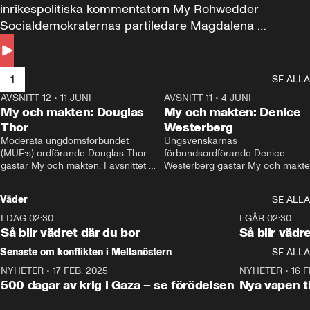
inrikespolitiska kommentatorn My Rohwedder 
Socialdemokraternas partiledare Magdalena 
Andersson till svars.
1
SE ALLA
AVSNITT 12
•
11 JUNI
26:27
AVSNITT 11
•
4 JUNI
2
My och makten: Douglas
My och makten: Denice
Thor
Westerberg
Moderata ungdomsförbundet 
Ungsvenskarnas 
(MUF:s) ordförande Douglas Thor 
förbundsordförande Denice 
gästar My och makten. I avsnittet 
Westerberg gästar My och makten.
diskuteras tonårsutvisningarna och 
avsnittet diskuteras migrationsfrå
hur Moderaterna ska locka väljare till 
och hur SD ska locka kvinnliga 
Väder
SE ALLA
valet i höst. 
väljare. 
I DAG 02:30
1:06
I GÅR 02:30
Så blir vädret där du bor
Så blir vädr
Senaste om konflikten i Mellanöstern
SE ALLA
NYHETER
•
17 FEB. 2025
0:45
NYHETER
•
16 F
500 dagar av krig i Gaza – se förödelsen
Nya vapen ti