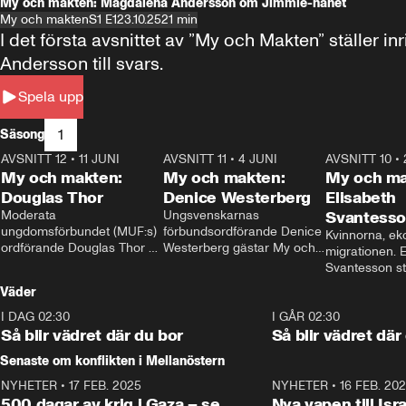
My och makten: Magdalena Andersson om Jimmie-hånet
My och makten
S1 E1
23.10.25
21 min
I det första avsnittet av ”My och Makten” ställe
Andersson till svars.
Spela upp
1
Säsong
AVSNITT 12
•
11 JUNI
26:27
AVSNITT 11
•
4 JUNI
23:40
AVSNITT 10
•
My och makten:
My och makten:
My och ma
Douglas Thor
Denice Westerberg
Elisabeth
Moderata 
Ungsvenskarnas 
Svantess
ungdomsförbundet (MUF:s) 
förbundsordförande Denice 
Kvinnorna, ek
ordförande Douglas Thor 
Westerberg gästar My och 
migrationen. E
gästar My och makten. I 
makten. I avsnittet 
Svantesson stäl
avsnittet diskuteras 
diskuteras migrationsfrågan 
när finansmini
Väder
tonårsutvisningarna och hur 
och hur SD ska locka 
Moderaterna ska locka 
kvinnliga väljare. 
I DAG 02:30
1:06
I GÅR 02:30
väljare till valet i höst. 
Så blir vädret där du bor
Så blir vädret där
Senaste om konflikten i Mellanöstern
NYHETER
•
17 FEB. 2025
0:45
NYHETER
•
16 FEB. 20
500 dagar av krig i Gaza – se
Nya vapen till Isr