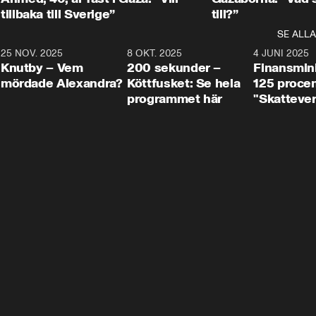
tillbaka till Sverige”
till?”
SE ALLA
3
25 NOV. 2025
31:05
8 OKT. 2025
4:29
4 JUNI 2025
Knutby – Vem
200 sekunder –
Finansmin
mördade Alexandra?
Köttfusket: Se hela
125 procent
programmet här
"Skattever
viktig uppg