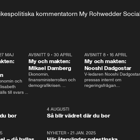
r inrikespolitiska kommentatorn My Rohwedder Soci
27 MAJ
3:51
AVSNITT 9
•
30 APRIL
24:00
AVSNITT 8
•
16 APRIL
25:1
kten:
My och makten:
My och makten:
Mikael Damberg
Nooshi Dadgostar
on
Ekonomin, 
V-ledaren Nooshi Dadgostar
finansministerrollen och 
pressas internt om 
onomin och 
demografikrisen. 
regeringsfrågan.

lisabeth 
Oppositionen ställs till svars 
I Aftonbladets 
ls till svars 
när Socialdemokraternas 
partiledarutfrågning ”My 
stern gästar 
Mikael Damberg gästar My 
och Makten” sätter hon ner 
My och Makten. 
och Makten. 
foten mot kritikerna:

1:06
4 AUGUSTI
1:0
– Vi ställer upp i val. Ska vi 
 du bor
Så blir vädret där du bor
vara med så sitter vi förstås 
25
1:22
NYHETER
•
21 JAN. 2025
0:5
ael – då hyllas
Här återvänder palestinska