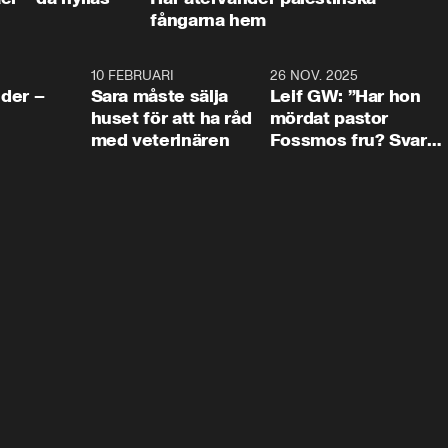
fångarna hem
4:24
10 FEBRUARI
4:13
26 NOV. 2025
8:1
der –
Sara måste sälja
Leif GW: ”Har hon
huset för att ha råd
mördat pastor
med veterinären
Fossmos fru? Svar
nej.”