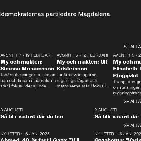
aldemokraternas partiledare Magdalena 
SE ALLA
7
AVSNITT 7
•
19 FEBRUARI
24:30
AVSNITT 6
•
12 FEBRUARI
27:30
AVSNITT 5
•
My och makten:
My och makten: Ulf
My och ma
Simona Mohamsson
Kristersson
Elisabeth
 
Tonårsutvisningarna, skolan 
Tonårsutvisningarna, 
Ringqvist
och och krisen i Liberalerna 
regeringsfrågan och 
Trump, den gr
står i fokus i det sjunde 
matpriserna står i fokus i 
omställningen
avsnittet av ”My och 
det sjätte avsnittet av ”My 
regeringsfråga
makten”. Se när 
och makten”. Se när 
centrum i det 
SE ALLA
Aftonbladets inrikespolitiska 
Aftonbladets inrikespolitiska 
avsnittet av ”
kommentator My 
kommentator My 
6
3 AUGUSTI
1:06
2 AUGUSTI
Makten”. Se nä
Rohwedder ställer 
Rohwedder ställer 
Så blir vädret där du bor
Så blir vädret där
Aftonbladets in
utbildnings- och 
statsminister Ulf Kristersson 
kommentator 
SE ALLA
integrationsminister Simona 
till svars.
Rohwedder stäl
Mohamsson till svars.
Centerpartiets
2
NYHETER
•
16 JAN. 2025
1:01
NYHETER
•
16 JAN. 20
Thand Ring till
Ahmed, 40, är fast i Gaza: ”Vill
Gazaborna: ”Vad s