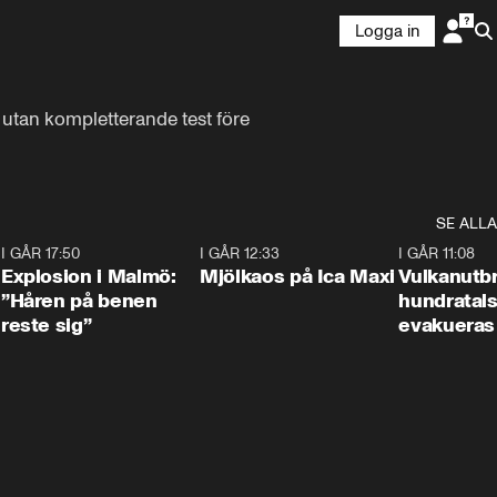
Logga in
utan kompletterande test före 
SE ALLA
3
I GÅR 17:50
1:10
I GÅR 12:33
0:24
I GÅR 11:08
Explosion i Malmö:
Mjölkaos på Ica Maxi
Vulkanutbr
”Håren på benen
hundratal
reste sig”
evakueras