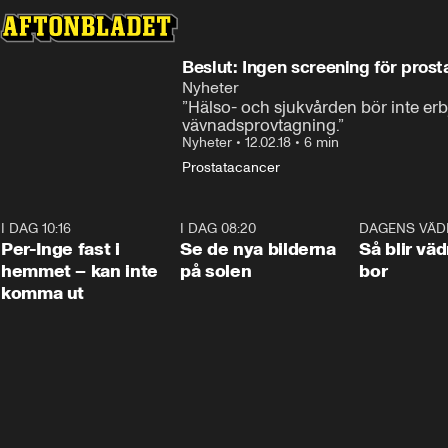
Beslut: Ingen screening för pros
Nyheter
”Hälso- och sjukvården bör inte er
vävnadsprovtagning.”
Nyheter
•
12.02.18
•
6 min
Prostatacancer
I DAG 10:16
1:26
I DAG 08:20
0:31
DAGENS VÄD
Per-Inge fast i
Se de nya bilderna
Så blir väd
hemmet – kan inte
på solen
bor
komma ut