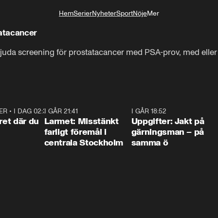
Hem
Serier
Nyheter
Sport
Nöje
Mer
Livsstil
tatacancer
bjuda screening för prostatacancer med PSA-prov, med eller 
ER
•
I DAG 02:30
1:06
I GÅR 21:41
0:35
I GÅR 18:52
0:3
ret där du
Larmet: Misstänkt
Uppgifter: Jakt på
farligt föremål i
gärningsman – på
centrala Stockholm
samma ö