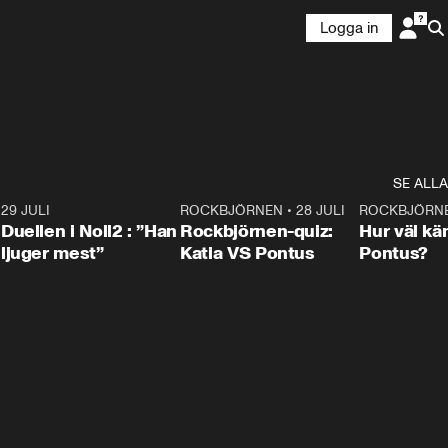
Logga in
SE ALLA
9
29 JULI
0:47
ROCKBJÖRNEN
•
28 JULI
0:15
ROCKBJÖRN
Duellen i Noll2 : ”Han
Rockbjörnen-quiz:
Hur väl kä
ljuger mest”
Katia VS Pontus
Pontus?