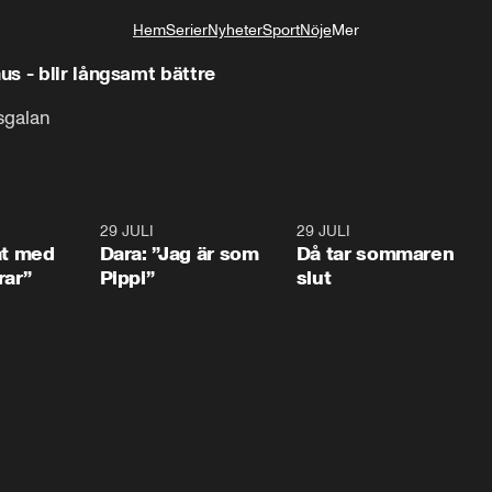
Hem
Serier
Nyheter
Sport
Nöje
Mer
Livsstil
s - blir långsamt bättre
isgalan
1:02
29 JULI
0:41
29 JULI
0:3
at med
Dara: ”Jag är som
Då tar sommaren
rar”
Pippi”
slut