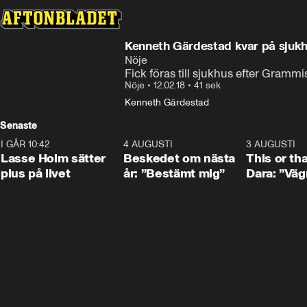
Kenneth Gärdestad kvar på sjukhu
Nöje
Fick föras till sjukhus efter Gramm
Nöje
•
12.02.18
•
41 sek
Kenneth Gärdestad
Senaste
I GÅR 10:42
1:04
4 AUGUSTI
0:24
3 AUGUSTI
Lasse Holm sätter
Beskedet om nästa
This or th
plus på livet
år: ”Bestämt mig”
Dara: ”Väg