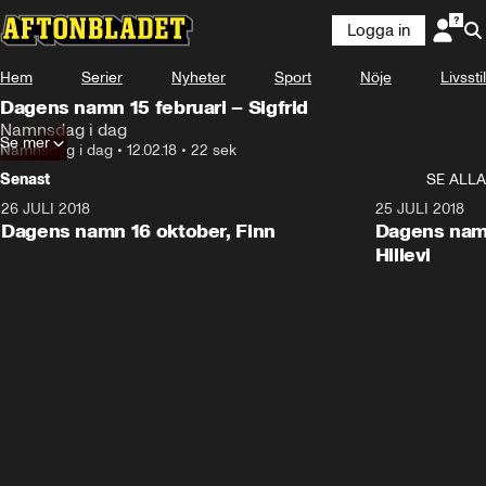
Logga in
Hem
Serier
Nyheter
Sport
Nöje
Livsstil
Dagens namn 15 februari – Sigfrid
Namnsdag i dag
Se mer
Namnsdag i dag
•
12.02.18
•
22 sek
Senast
SE ALLA
26 JULI 2018
0:22
25 JULI 2018
Dagens namn 16 oktober, Finn
Dagens namn
Hillevi