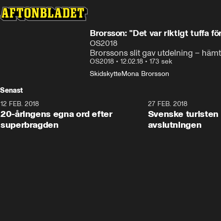
Brorsson: "Det var riktigt tuffa f
OS2018
Brorssons slit gav utdelning – häm
OS2018
•
12.02.18
•
173 sek
Skidskytte
Mona Brorsson
Senast
12 FEB. 2018
2:00
27 FEB. 2018
20-åringens egna ord efter
Svenske turisten 
superbragden
avslutningen