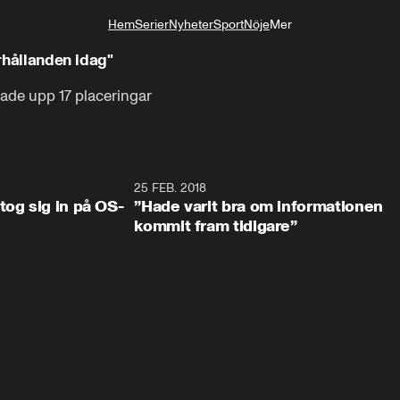
Hem
Serier
Nyheter
Sport
Nöje
Mer
Livsstil
örhållanden idag"
tade upp 17 placeringar
0:34
25 FEB. 2018
2:1
tog sig in på OS-
”Hade varit bra om informationen
kommit fram tidigare”