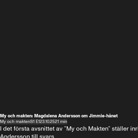
My och makten: Magdalena Andersson om Jimmie-hånet
My och makten
S1 E1
23.10.25
21 min
I det första avsnittet av ”My och Makten” ställe
Andersson till svars.