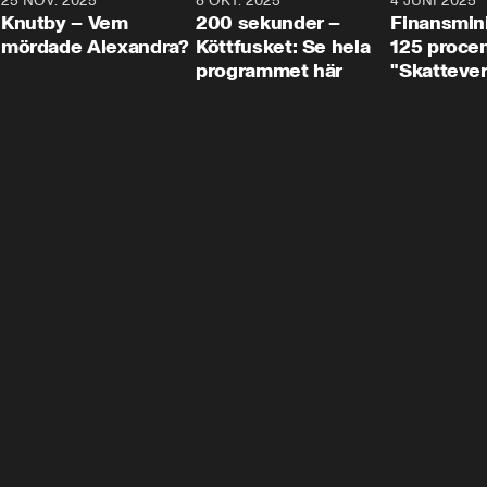
3
25 NOV. 2025
31:05
8 OKT. 2025
4:29
4 JUNI 2025
Knutby – Vem
200 sekunder –
Finansmin
mördade Alexandra?
Köttfusket: Se hela
125 procent
programmet här
"Skattever
viktig uppg