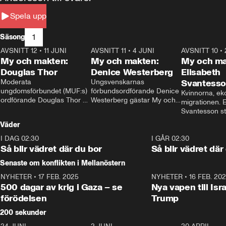
Spela upp
1
Säsong
AVSNITT 12
•
11 JUNI
26:27
AVSNITT 11
•
4 JUNI
23:40
AVSNITT 10
•
My och makten:
My och makten:
My och ma
Douglas Thor
Denice Westerberg
Elisabeth
Moderata 
Ungsvenskarnas 
Svantess
ungdomsförbundet (MUF:s) 
förbundsordförande Denice 
Kvinnorna, ek
ordförande Douglas Thor 
Westerberg gästar My och 
migrationen. E
gästar My och makten. I 
makten. I avsnittet 
Svantesson stäl
avsnittet diskuteras 
diskuteras migrationsfrågan 
när finansmini
Väder
tonårsutvisningarna och hur 
och hur SD ska locka 
Moderaterna ska locka 
kvinnliga väljare. 
I DAG 02:30
1:06
I GÅR 02:30
väljare till valet i höst. 
Så blir vädret där du bor
Så blir vädret där
Senaste om konflikten i Mellanöstern
NYHETER
•
17 FEB. 2025
0:45
NYHETER
•
16 FEB. 20
500 dagar av krig i Gaza – se
Nya vapen till Isr
förödelsen
Trump
200 sekunder