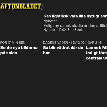
Kan lightläsk vara lika nyttigt so
Nyheter
Enligt ny dansk studie är den artifici
Nyheter
•
12.02.18
•
48 sek
FÖR 17 MIN SEN
0:19
DAGENS VÄDER
•
I DAG 02:30
1:06
I GÅR 21:41
Se de nya bilderna
Så blir vädret där du
Larmet: M
på solen
bor
farligt för
centrala 