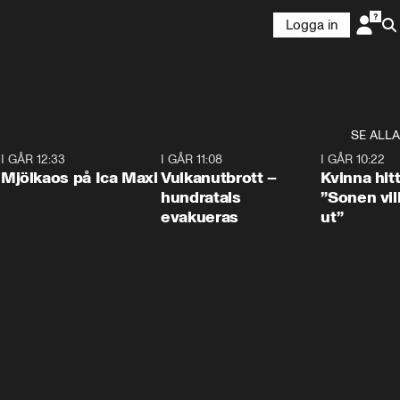
Logga in
SE ALLA
0
I GÅR 12:33
0:24
I GÅR 11:08
0:27
I GÅR 10:22
Mjölkaos på Ica Maxi
Vulkanutbrott –
Kvinna hit
hundratals
”Sonen vill
evakueras
ut”