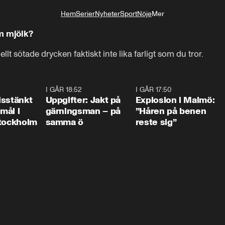
Hem
Serier
Nyheter
Sport
Nöje
Mer
Livsstil
m mjölk?
ellt sötade drycken faktiskt inte lika farligt som du tror.
0:35
I GÅR 18:52
0:33
I GÅR 17:50
1:1
isstänkt
Uppgifter: Jakt på
Explosion i Malmö:
emål i
gärningsman – på
”Håren på benen
Stockholm
samma ö
reste sig”