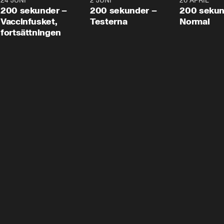
24 JUNI
5:00
2 JUNI
4:23
20 APRIL
200 sekunder –
200 sekunder –
200 sekun
Vaccinfusket,
Testerna
Normal
fortsättningen