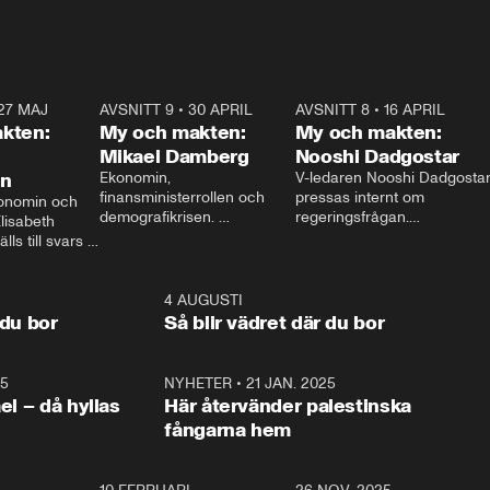
27 MAJ
3:51
AVSNITT 9
•
30 APRIL
24:00
AVSNITT 8
•
16 APRIL
25:1
kten:
My och makten:
My och makten:
Mikael Damberg
Nooshi Dadgostar
on
Ekonomin, 
V-ledaren Nooshi Dadgostar
finansministerrollen och 
pressas internt om 
onomin och 
demografikrisen. 
regeringsfrågan.

lisabeth 
Oppositionen ställs till svars 
I Aftonbladets 
ls till svars 
när Socialdemokraternas 
partiledarutfrågning ”My 
stern gästar 
Mikael Damberg gästar My 
och Makten” sätter hon ner 
My och Makten. 
och Makten. 
foten mot kritikerna:

1:06
4 AUGUSTI
1:0
– Vi ställer upp i val. Ska vi 
 du bor
Så blir vädret där du bor
vara med så sitter vi förstås 
25
1:22
NYHETER
•
21 JAN. 2025
0:5
ael – då hyllas
Här återvänder palestinska
fångarna hem