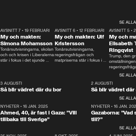
SE ALLA
7
AVSNITT 7
•
19 FEBRUARI
24:30
AVSNITT 6
•
12 FEBRUARI
27:30
AVSNITT 5
•
My och makten:
My och makten: Ulf
My och ma
Simona Mohamsson
Kristersson
Elisabeth
 
Tonårsutvisningarna, skolan 
Tonårsutvisningarna, 
Ringqvist
och och krisen i Liberalerna 
regeringsfrågan och 
Trump, den gr
står i fokus i det sjunde 
matpriserna står i fokus i 
omställningen
avsnittet av ”My och 
det sjätte avsnittet av ”My 
regeringsfråga
makten”. Se när 
och makten”. Se när 
centrum i det 
SE ALLA
Aftonbladets inrikespolitiska 
Aftonbladets inrikespolitiska 
avsnittet av ”
kommentator My 
kommentator My 
6
3 AUGUSTI
1:06
2 AUGUSTI
Makten”. Se nä
Rohwedder ställer 
Rohwedder ställer 
Så blir vädret där du bor
Så blir vädret där
Aftonbladets in
utbildnings- och 
statsminister Ulf Kristersson 
kommentator 
SE ALLA
integrationsminister Simona 
till svars.
Rohwedder stäl
Mohamsson till svars.
Centerpartiets
2
NYHETER
•
16 JAN. 2025
1:01
NYHETER
•
16 JAN. 20
Thand Ring till
Ahmed, 40, är fast i Gaza: ”Vill
Gazaborna: ”Vad s
tillbaka till Sverige”
till?”
SE ALLA