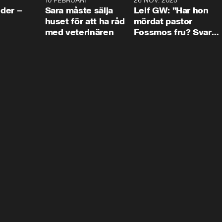
4:24
10 FEBRUARI
4:13
26 NOV. 2025
8:1
der –
Sara måste sälja
Leif GW: ”Har hon
huset för att ha råd
mördat pastor
med veterinären
Fossmos fru? Svar
nej.”