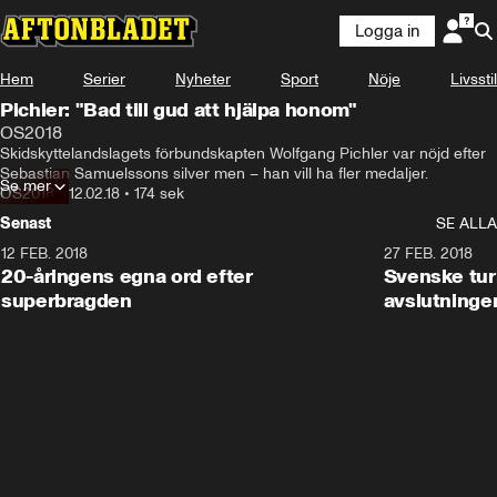
Logga in
Hem
Serier
Nyheter
Sport
Nöje
Livsstil
Pichler: "Bad till gud att hjälpa honom"
OS2018
Skidskyttelandslagets förbundskapten Wolfgang Pichler var nöjd efter 
Sebastian Samuelssons silver men – han vill ha fler medaljer.
Se mer
OS2018
•
12.02.18
•
174 sek
Senast
SE ALLA
12 FEB. 2018
2:00
27 FEB. 2018
20-åringens egna ord efter
Svenske turi
superbragden
avslutninge