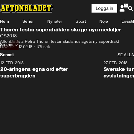
Logga in
Hem
Serier
Nyheter
Sport
Nöje
Livsstil
Thorén testar superdräkten ska ge nya medaljer
OS2018
Aftonbladets Petra Thorén testar skidlandslagets ny superdräkt
Se mer
OS2018
•
12.02.18
•
175 sek
Senast
SE ALLA
12 FEB. 2018
2:00
27 FEB. 2018
20-åringens egna ord efter
Svenske turi
superbragden
avslutninge