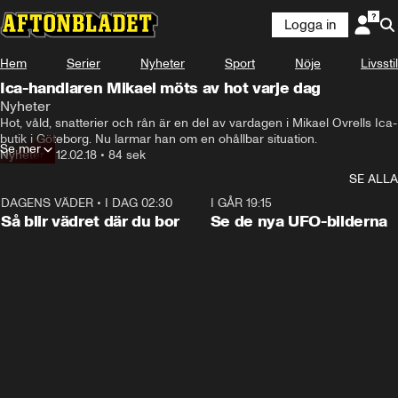
Logga in
Hem
Serier
Nyheter
Sport
Nöje
Livsstil
Ica-handlaren Mikael möts av hot varje dag
Nyheter
Hot, våld, snatterier och rån är en del av vardagen i Mikael Ovrells Ica-
butik i Göteborg. Nu larmar han om en ohållbar situation.
Se mer
Nyheter
•
12.02.18
•
84 sek
SE ALLA
DAGENS VÄDER
•
I DAG 02:30
1:06
I GÅR 19:15
Så blir vädret där du bor
Se de nya UFO-bilderna