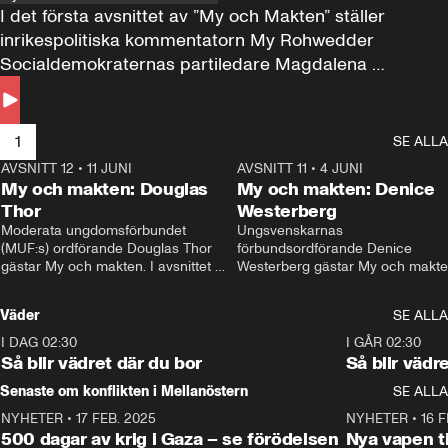
I det första avsnittet av ”My och Makten” ställer 
inrikespolitiska kommentatorn My Rohwedder 
Socialdemokraternas partiledare Magdalena 
Andersson till svars.
1
SE ALLA
AVSNITT 12
•
11 JUNI
26:27
AVSNITT 11
•
4 JUNI
2
My och makten: Douglas
My och makten: Denice
Thor
Westerberg
Moderata ungdomsförbundet 
Ungsvenskarnas 
(MUF:s) ordförande Douglas Thor 
förbundsordförande Denice 
gästar My och makten. I avsnittet 
Westerberg gästar My och makten.
diskuteras tonårsutvisningarna och 
avsnittet diskuteras migrationsfrå
hur Moderaterna ska locka väljare till 
och hur SD ska locka kvinnliga 
Väder
SE ALLA
valet i höst. 
väljare. 
I DAG 02:30
1:06
I GÅR 02:30
Så blir vädret där du bor
Så blir vädr
Senaste om konflikten i Mellanöstern
SE ALLA
NYHETER
•
17 FEB. 2025
0:45
NYHETER
•
16 F
500 dagar av krig i Gaza – se förödelsen
Nya vapen ti