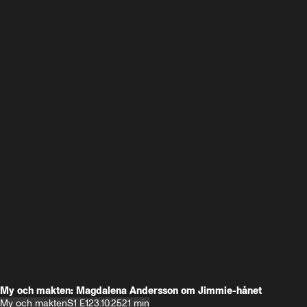
My och makten: Magdalena Andersson om Jimmie-hånet
My och makten
S1 E1
23.10.25
21 min