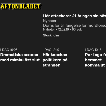
Här attackerar 21-åringen sin bä
Nyheter
Döms för till fängelse för mordförs
Nyheter
•
12.02.18
•
63 sek
Stockholm
I DAG 19:07
0:42
I DAG 12:19
0:45
I DAG 10:16
Dramatiska scenen –
Här knockas
Per-Inge fa
med mirakulöst slut
politikern på
hemmet – 
stranden
komma ut