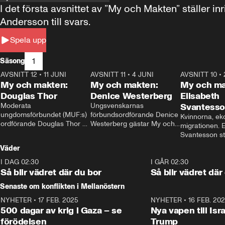
I det första avsnittet av ”My och Makten” ställe
Andersson till svars.
Spela upp
1
Säsong
AVSNITT 12
•
11 JUNI
26:27
AVSNITT 11
•
4 JUNI
23:40
AVSNITT 10
•
My och makten:
My och makten:
My och ma
Douglas Thor
Denice Westerberg
Elisabeth
Moderata 
Ungsvenskarnas 
Svantess
ungdomsförbundet (MUF:s) 
förbundsordförande Denice 
Kvinnorna, ek
ordförande Douglas Thor 
Westerberg gästar My och 
migrationen. E
gästar My och makten. I 
makten. I avsnittet 
Svantesson stäl
avsnittet diskuteras 
diskuteras migrationsfrågan 
när finansmini
Väder
tonårsutvisningarna och hur 
och hur SD ska locka 
Moderaterna ska locka 
kvinnliga väljare. 
I DAG 02:30
1:06
I GÅR 02:30
väljare till valet i höst. 
Så blir vädret där du bor
Så blir vädret där
Senaste om konflikten i Mellanöstern
NYHETER
•
17 FEB. 2025
0:45
NYHETER
•
16 FEB. 20
500 dagar av krig i Gaza – se
Nya vapen till Isr
förödelsen
Trump