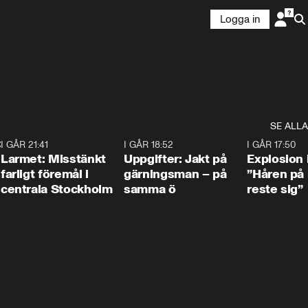
Logga in
SE ALLA
:30
6
I GÅR 21:41
0:35
I GÅR 18:52
0:33
I GÅR 17:50
Larmet: Misstänkt
Uppgifter: Jakt på
Explosion 
farligt föremål i
gärningsman – på
”Håren på
centrala Stockholm
samma ö
reste sig”