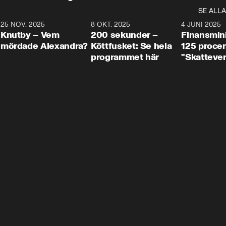
SE ALLA
3
25 NOV. 2025
31:05
8 OKT. 2025
4:29
4 JUNI 2025
Knutby – Vem
200 sekunder –
Finansmin
mördade Alexandra?
Köttfusket: Se hela
125 procent
programmet här
"Skattever
viktig uppg