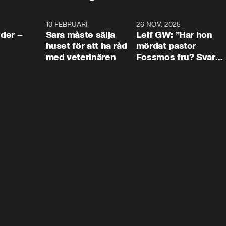
4:24
10 FEBRUARI
4:13
26 NOV. 2025
8:1
der –
Sara måste sälja
Leif GW: ”Har hon
huset för att ha råd
mördat pastor
med veterinären
Fossmos fru? Svar
nej.”