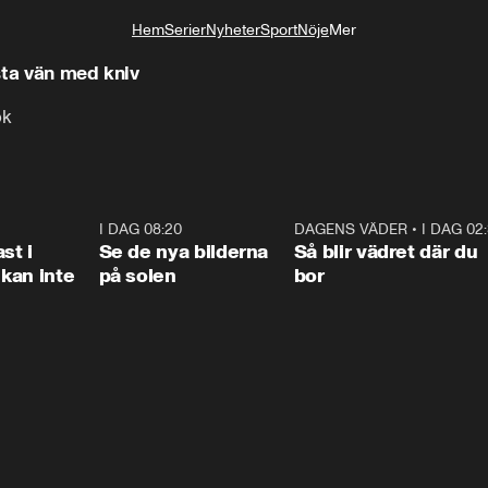
Hem
Serier
Nyheter
Sport
Nöje
Mer
Livsstil
sta vän med kniv
ök
1:26
I DAG 08:20
0:31
DAGENS VÄDER
•
I DAG 02
1:0
st i
Se de nya bilderna
Så blir vädret där du
kan inte
på solen
bor