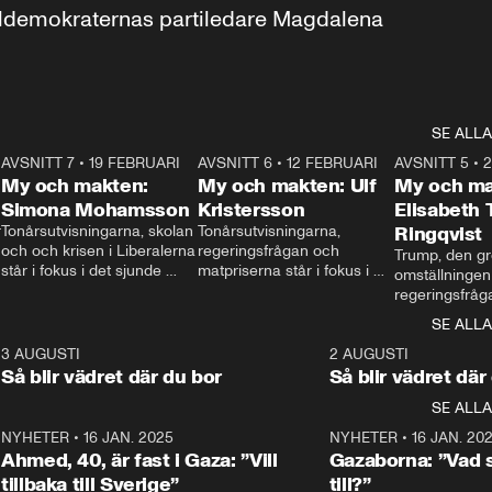
aldemokraternas partiledare Magdalena 
SE ALLA
7
AVSNITT 7
•
19 FEBRUARI
24:30
AVSNITT 6
•
12 FEBRUARI
27:30
AVSNITT 5
•
My och makten:
My och makten: Ulf
My och ma
Simona Mohamsson
Kristersson
Elisabeth
 
Tonårsutvisningarna, skolan 
Tonårsutvisningarna, 
Ringqvist
och och krisen i Liberalerna 
regeringsfrågan och 
Trump, den gr
står i fokus i det sjunde 
matpriserna står i fokus i 
omställningen
avsnittet av ”My och 
det sjätte avsnittet av ”My 
regeringsfråga
makten”. Se när 
och makten”. Se när 
centrum i det 
SE ALLA
Aftonbladets inrikespolitiska 
Aftonbladets inrikespolitiska 
avsnittet av ”
kommentator My 
kommentator My 
6
3 AUGUSTI
1:06
2 AUGUSTI
Makten”. Se nä
Rohwedder ställer 
Rohwedder ställer 
Så blir vädret där du bor
Så blir vädret där
Aftonbladets in
utbildnings- och 
statsminister Ulf Kristersson 
kommentator 
SE ALLA
integrationsminister Simona 
till svars.
Rohwedder stäl
Mohamsson till svars.
Centerpartiets
2
NYHETER
•
16 JAN. 2025
1:01
NYHETER
•
16 JAN. 20
Thand Ring till
Ahmed, 40, är fast i Gaza: ”Vill
Gazaborna: ”Vad s
tillbaka till Sverige”
till?”