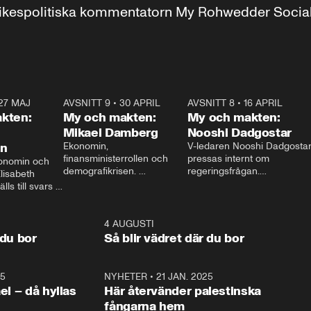
r inrikespolitiska kommentatorn My Rohwedder Soci
27 MAJ
3:51
AVSNITT 9
•
30 APRIL
24:00
AVSNITT 8
•
16 APRIL
25:1
kten:
My och makten:
My och makten:
Mikael Damberg
Nooshi Dadgostar
on
Ekonomin, 
V-ledaren Nooshi Dadgostar
finansministerrollen och 
pressas internt om 
onomin och 
demografikrisen. 
regeringsfrågan.

lisabeth 
Oppositionen ställs till svars 
I Aftonbladets 
ls till svars 
när Socialdemokraternas 
partiledarutfrågning ”My 
stern gästar 
Mikael Damberg gästar My 
och Makten” sätter hon ner 
My och Makten. 
och Makten. 
foten mot kritikerna:

1:06
4 AUGUSTI
1:0
– Vi ställer upp i val. Ska vi 
 du bor
Så blir vädret där du bor
vara med så sitter vi förstås 
25
1:22
NYHETER
•
21 JAN. 2025
0:5
ael – då hyllas
Här återvänder palestinska
fångarna hem