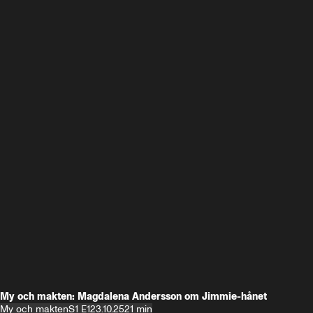
My och makten: Magdalena Andersson om Jimmie-hånet
My och makten
S1 E1
23.10.25
21 min