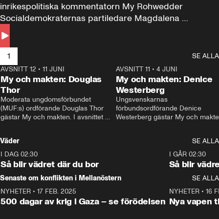
inrikespolitiska kommentatorn My Rohwedder 
Socialdemokraternas partiledare Magdalena 
Andersson till svars.
1
SE ALLA
AVSNITT 12
•
11 JUNI
26:27
AVSNITT 11
•
4 JUNI
2
My och makten: Douglas
My och makten: Denice
Thor
Westerberg
Moderata ungdomsförbundet 
Ungsvenskarnas 
(MUF:s) ordförande Douglas Thor 
förbundsordförande Denice 
gästar My och makten. I avsnittet 
Westerberg gästar My och makten.
diskuteras tonårsutvisningarna och 
avsnittet diskuteras migrationsfrå
hur Moderaterna ska locka väljare till 
och hur SD ska locka kvinnliga 
Väder
SE ALLA
valet i höst. 
väljare. 
I DAG 02:30
1:06
I GÅR 02:30
Så blir vädret där du bor
Så blir vädr
Senaste om konflikten i Mellanöstern
SE ALLA
NYHETER
•
17 FEB. 2025
0:45
NYHETER
•
16 F
500 dagar av krig i Gaza – se förödelsen
Nya vapen ti