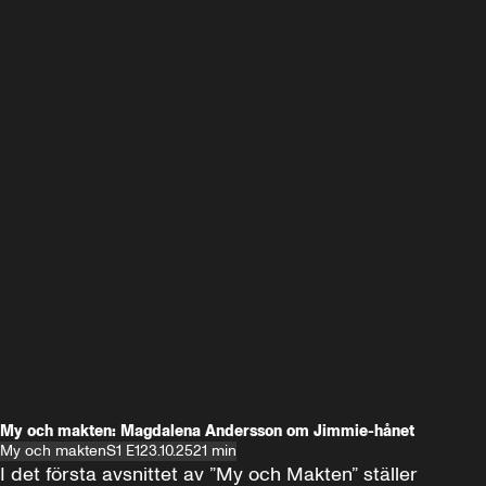
My och makten: Magdalena Andersson om Jimmie-hånet
My och makten
S1 E1
23.10.25
21 min
I det första avsnittet av ”My och Makten” ställer 