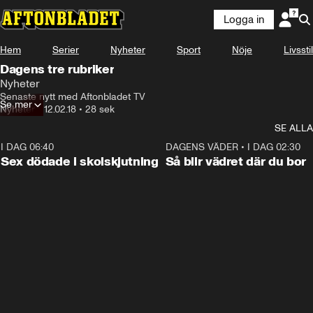
Logga in
Hem
Serier
Nyheter
Sport
Nöje
Livsstil
Dagens tre rubriker
Nyheter
Senaste nytt med Aftonbladet TV
Se mer
Nyheter
•
12.02.18
•
28 sek
SE ALLA
I DAG 06:40
0:47
DAGENS VÄDER
•
I DAG 02:30
Sex dödade i skolskjutning
Så blir vädret där du bor