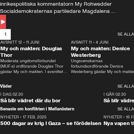
inrikespolitiska kommentatorn My Rohwedder 
Socialdemokraternas partiledare Magdalena 
Andersson till svars.
1
SE ALLA
AVSNITT 12
•
11 JUNI
26:27
AVSNITT 11
•
4 JUNI
2
My och makten: Douglas
My och makten: Denice
Thor
Westerberg
Moderata ungdomsförbundet 
Ungsvenskarnas 
(MUF:s) ordförande Douglas Thor 
förbundsordförande Denice 
gästar My och makten. I avsnittet 
Westerberg gästar My och makten.
diskuteras tonårsutvisningarna och 
avsnittet diskuteras migrationsfrå
hur Moderaterna ska locka väljare till 
och hur SD ska locka kvinnliga 
Väder
SE ALLA
valet i höst. 
väljare. 
I DAG 02:30
1:06
I GÅR 02:30
Så blir vädret där du bor
Så blir vädr
Senaste om konflikten i Mellanöstern
SE ALLA
NYHETER
•
17 FEB. 2025
0:45
NYHETER
•
16 F
500 dagar av krig i Gaza – se förödelsen
Nya vapen ti