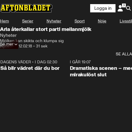
Logga in
Hem
Serier
Nyheter
Sport
Nöje
Livsstil
Arla återkallar stort parti mellanmjölk
Nyheter
Mjölken kan skikta och klumpa sig
Se mer
Nyheter
•
12.02.18
•
31 sek
SE ALLA
DAGENS VÄDER
•
I DAG 02:30
1:06
I GÅR 19:07
Så blir vädret där du bor
Dramatiska scenen – me
mirakulöst slut