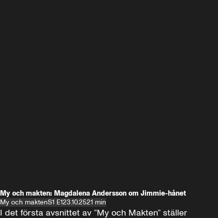
My och makten: Magdalena Andersson om Jimmie-hånet
My och makten
S1 E1
23.10.25
21 min
I det första avsnittet av ”My och Makten” ställer 