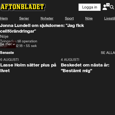
Logga in
Hem
Serier
Nyheter
Sport
Nöje
Livsstil
Jonna Lundell om sjukdomen: "Jag fick
cellförändringar"
Nöje
Tvingades till operation
Se mer
Nöje
•
12.02.18
•
55 sek
Senaste
SE ALLA
6 AUGUSTI
1:04
4 AUGUSTI
Lasse Holm sätter plus på
Beskedet om nästa år:
livet
”Bestämt mig”