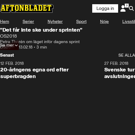
Logga in
Hem
Serier
Nyheter
Sport
Nöje
Livsstil
”Det får inte ske under sprinten”
OS2018
Petra Thorén om läget inför dagens sprint
Se mer
OS2018
•
13.02.18
•
3 min
Senast
SE ALLA
12 FEB. 2018
2:00
27 FEB. 2018
20-åringens egna ord efter
Svenske turi
superbragden
avslutninge