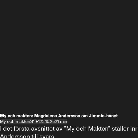
My och makten: Magdalena Andersson om Jimmie-hånet
My och makten
S1 E1
23.10.25
21 min
I det första avsnittet av ”My och Makten” ställe
Andersson till svars.