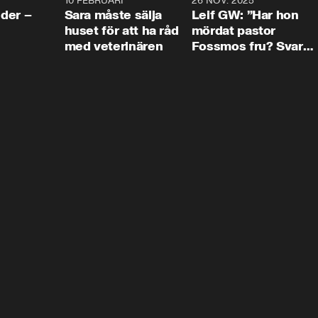
4:24
10 FEBRUARI
4:13
26 NOV. 2025
8:1
der –
Sara måste sälja
Leif GW: ”Har hon
huset för att ha råd
mördat pastor
med veterinären
Fossmos fru? Svar
nej.”