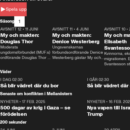
Spela upp
1
Säsong
AVSNITT 12
•
11 JUNI
26:27
AVSNITT 11
•
4 JUNI
23:40
AVSNITT 10
•
My och makten:
My och makten:
My och ma
Douglas Thor
Denice Westerberg
Elisabeth
Moderata 
Ungsvenskarnas 
Svantess
ungdomsförbundet (MUF:s) 
förbundsordförande Denice 
Kvinnorna, ek
ordförande Douglas Thor 
Westerberg gästar My och 
migrationen. E
gästar My och makten. I 
makten. I avsnittet 
Svantesson stäl
avsnittet diskuteras 
diskuteras migrationsfrågan 
när finansmini
Väder
tonårsutvisningarna och hur 
och hur SD ska locka 
Moderaterna ska locka 
kvinnliga väljare. 
I DAG 02:30
1:06
I GÅR 02:30
väljare till valet i höst. 
Så blir vädret där du bor
Så blir vädret där
Senaste om konflikten i Mellanöstern
NYHETER
•
17 FEB. 2025
0:45
NYHETER
•
16 FEB. 20
500 dagar av krig i Gaza – se
Nya vapen till Isr
förödelsen
Trump
200 sekunder