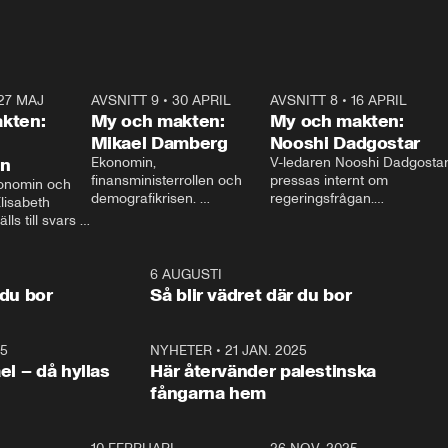
27 MAJ
3:51
AVSNITT 9
•
30 APRIL
24:00
AVSNITT 8
•
16 APRIL
25:1
kten:
My och makten:
My och makten:
Mikael Damberg
Nooshi Dadgostar
on
Ekonomin, 
V-ledaren Nooshi Dadgostar
finansministerrollen och 
pressas internt om 
onomin och 
demografikrisen. 
regeringsfrågan.

lisabeth 
Oppositionen ställs till svars 
I Aftonbladets 
ls till svars 
när Socialdemokraternas 
partiledarutfrågning ”My 
stern gästar 
Mikael Damberg gästar My 
och Makten” sätter hon ner 
My och Makten. 
och Makten. 
foten mot kritikerna:

1:06
6 AUGUSTI
1:0
– Vi ställer upp i val. Ska vi 
 du bor
Så blir vädret där du bor
vara med så sitter vi förstås 
25
1:22
NYHETER
•
21 JAN. 2025
0:5
ael – då hyllas
Här återvänder palestinska
fångarna hem