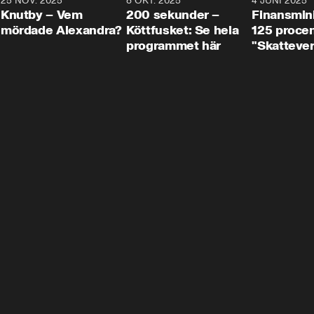
3
25 NOV. 2025
31:05
8 OKT. 2025
4:29
4 JUNI 2025
Knutby – Vem
200 sekunder –
Finansmin
mördade Alexandra?
Köttfusket: Se hela
125 procent
programmet här
"Skattever
viktig uppg