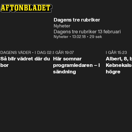
Dagens tre rubriker
Nyheter
Dagens tre rubriker 13 februari
Nyheter
•
13.02.18
•
29 sek
DAGENS VÄDER
•
I DAG 02:30
1:06
I GÅR 19:07
0:45
I GÅR 15:23
Så blir vädret där du
Här somnar
Albert, 8,
bor
programledaren – i
Kebnekaise
sändning
högre