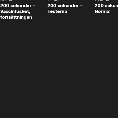
24 JUNI
5:00
2 JUNI
4:23
20 APRIL
200 sekunder –
200 sekunder –
200 sekun
Vaccinfusket,
Testerna
Normal
fortsättningen