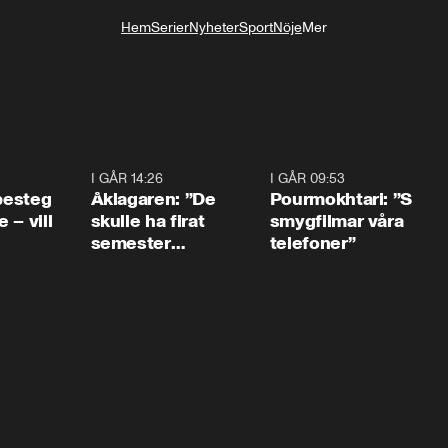
Hem
Serier
Nyheter
Sport
Nöje
Mer
Livsstil
0:54
I GÅR 14:26
1:54
I GÅR 09:53
1:3
 besteg
Åklagaren: ”De
Pourmokhtari: ”S
 – vill
skulle ha firat
smygfilmar våra
semester
telefoner”
tillsammans”