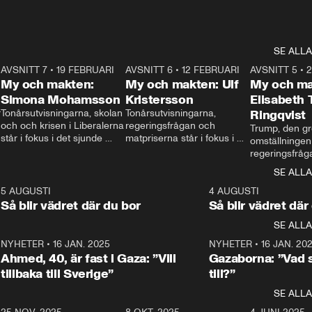
SE ALLA
7
AVSNITT 7
•
19 FEBRUARI
24:30
AVSNITT 6
•
12 FEBRUARI
27:30
AVSNITT 5
•
My och makten:
My och makten: Ulf
My och ma
Simona Mohamsson
Kristersson
Elisabeth
 
Tonårsutvisningarna, skolan 
Tonårsutvisningarna, 
Ringqvist
och och krisen i Liberalerna 
regeringsfrågan och 
Trump, den gr
står i fokus i det sjunde 
matpriserna står i fokus i 
omställningen
avsnittet av ”My och 
det sjätte avsnittet av ”My 
regeringsfråga
makten”. Se när 
och makten”. Se när 
centrum i det 
SE ALLA
Aftonbladets inrikespolitiska 
Aftonbladets inrikespolitiska 
avsnittet av ”
kommentator My 
kommentator My 
6
5 AUGUSTI
1:06
4 AUGUSTI
Makten”. Se nä
Rohwedder ställer 
Rohwedder ställer 
Så blir vädret där du bor
Så blir vädret där
Aftonbladets in
utbildnings- och 
statsminister Ulf Kristersson 
kommentator 
SE ALLA
integrationsminister Simona 
till svars.
Rohwedder stäl
Mohamsson till svars.
Centerpartiets
2
NYHETER
•
16 JAN. 2025
1:01
NYHETER
•
16 JAN. 20
Thand Ring till
Ahmed, 40, är fast i Gaza: ”Vill
Gazaborna: ”Vad s
tillbaka till Sverige”
till?”
SE ALLA