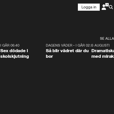
Logga in
SE ALLA
6
I GÅR 06:40
0:47
DAGENS VÄDER
•
I GÅR 02:30
1:06
6 AUGUSTI
Sex dödade i
Så blir vädret där du
Dramatisk
skolskjutning
bor
med miraku