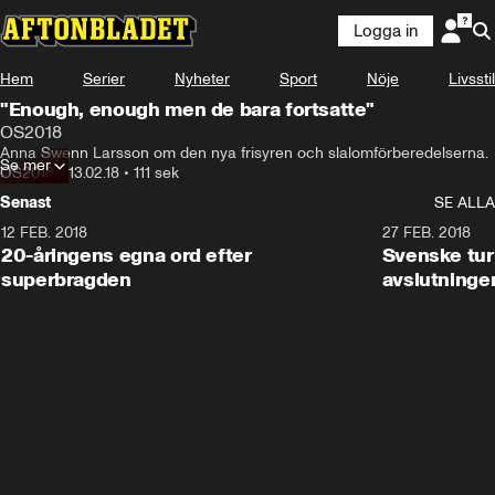
Logga in
Hem
Serier
Nyheter
Sport
Nöje
Livsstil
"Enough, enough men de bara fortsatte"
OS2018
Anna Swenn Larsson om den nya frisyren och slalomförberedelserna.
Se mer
OS2018
•
13.02.18
•
111 sek
Senast
SE ALLA
12 FEB. 2018
2:00
27 FEB. 2018
20-åringens egna ord efter
Svenske turi
superbragden
avslutninge