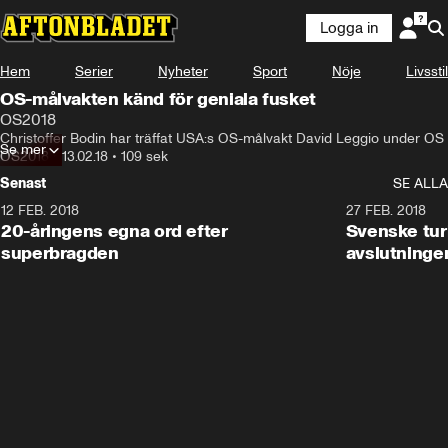
Logga in
Hem
Serier
Nyheter
Sport
Nöje
Livsstil
OS-målvakten känd för geniala fusket
OS2018
Christoffer Bodin har träffat USA:s OS-målvakt David Leggio under OS
Se mer
OS2018
•
13.02.18
•
109 sek
Senast
SE ALLA
12 FEB. 2018
2:00
27 FEB. 2018
20-åringens egna ord efter
Svenske turi
superbragden
avslutninge