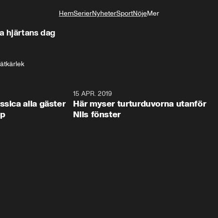
Hem
Serier
Nyheter
Sport
Nöje
Mer
Livsstil
la hjärtans dag
ätkärlek
0:44
15 APR. 2019
0:4
ssica alla gäster
Här myser turturduvorna utanför
op
Nils fönster