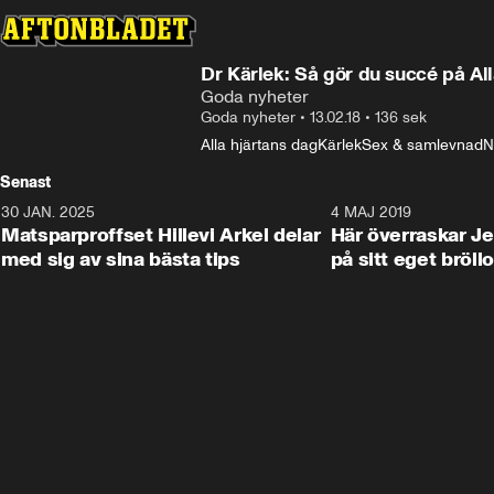
Dr Kärlek: Så gör du succé på Al
Goda nyheter
Goda nyheter
•
13.02.18
•
136 sek
Alla hjärtans dag
Kärlek
Sex & samlevnad
N
Senast
30 JAN. 2025
0:59
4 MAJ 2019
Matsparproffset Hillevi Arkel delar
Här överraskar Je
med sig av sina bästa tips
på sitt eget bröll