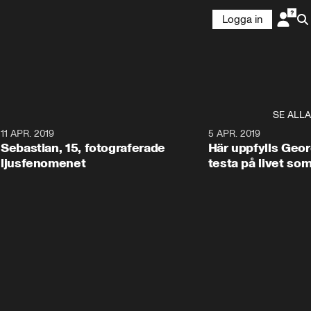
Logga in
SE ALLA
0
11 APR. 2019
0:45
5 APR. 2019
Sebastian, 15, fotograferade
Här uppfylls Geor
ljusfenomenet
testa på livet so