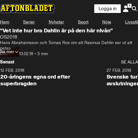
Logga in
Hem
Serier
Nyheter
Sport
Nöje
Livsstil
”Vet inte hur bra Dahlin är på den här nivån”
OS2018
Hans Abrahamsson och Tomas Ros om att Rasmus Dahlin ser ut att 
petas
Se mer
OS2018
•
13.02.18
•
3 min
Senast
SE ALLA
12 FEB. 2018
2:00
27 FEB. 2018
20-åringens egna ord efter
Svenske turi
superbragden
avslutninge