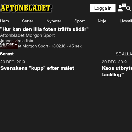
Logga in
Hem
Serier
Nyheter
Sport
Nöje
Livsstil
”Hur kan den lilla foten träffa sådär”
Aftonbladet Morgon Sport
Jannes virala lista
Se mer
Aftonbladet Morgon Sport
•
13.02.18
•
45 sek
Senast
SE ALLA
20 DEC. 2019
0:44
20 DEC. 2019
Svenskens "kupp" efter målet
Kaos utbryte
tackling”