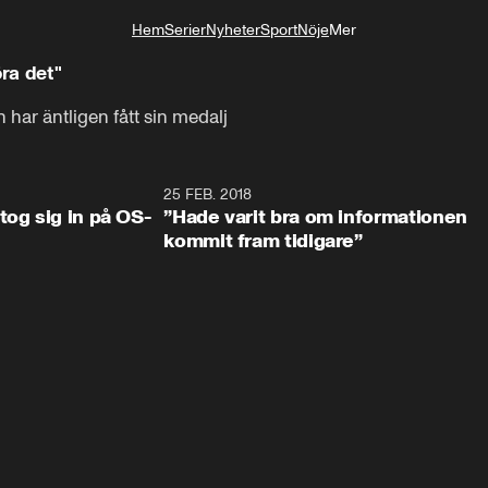
Hem
Serier
Nyheter
Sport
Nöje
Mer
Livsstil
öra det"
ar äntligen fått sin medalj
0:34
25 FEB. 2018
2:1
tog sig in på OS-
”Hade varit bra om informationen
kommit fram tidigare”