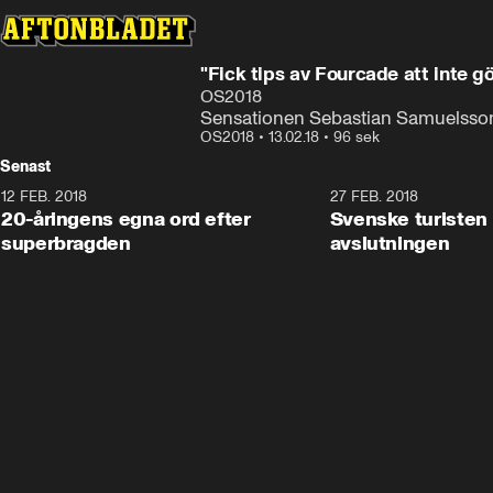
"Fick tips av Fourcade att inte g
OS2018
Sensationen Sebastian Samuelsson h
OS2018
•
13.02.18
•
96 sek
Senast
12 FEB. 2018
2:00
27 FEB. 2018
20-åringens egna ord efter
Svenske turisten 
superbragden
avslutningen