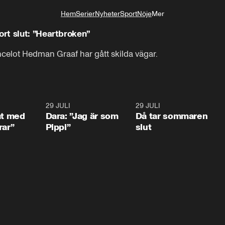
Hem
Serier
Nyheter
Sport
Nöje
Mer
Livsstil
rt slut: ”Heartbroken”
celot Hedman Graaf har gått skilda vägar.
1:02
29 JULI
0:41
29 JULI
0:3
at med
Dara: ”Jag är som
Då tar sommaren
rar”
Pippi”
slut