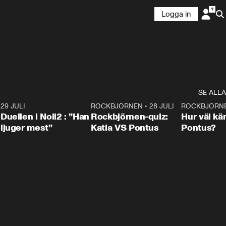
Logga in
SE ALLA
9
29 JULI
0:47
ROCKBJÖRNEN
•
28 JULI
0:15
ROCKBJÖRN
Duellen i Noll2 : ”Han
Rockbjörnen-quiz:
Hur väl kä
ljuger mest”
Katia VS Pontus
Pontus?