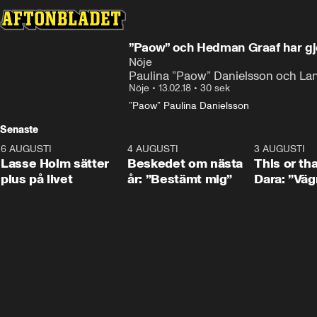
”Paow” och Hedman Graaf har gjo
Nöje
Paulina ”Paow” Danielsson och Lan
Nöje
•
13.02.18
•
30 sek
”Paow” Paulina Danielsson
Senaste
6 AUGUSTI
1:04
4 AUGUSTI
0:24
3 AUGUSTI
Lasse Holm sätter
Beskedet om nästa
This or th
plus på livet
år: ”Bestämt mig”
Dara: ”Väg