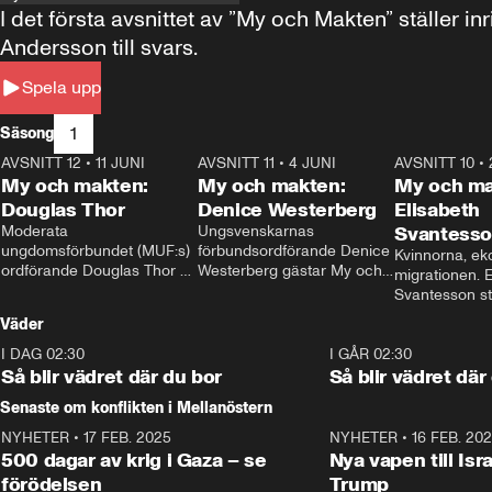
I det första avsnittet av ”My och Makten” ställe
Andersson till svars.
Spela upp
1
Säsong
AVSNITT 12
•
11 JUNI
26:27
AVSNITT 11
•
4 JUNI
23:40
AVSNITT 10
•
My och makten:
My och makten:
My och ma
Douglas Thor
Denice Westerberg
Elisabeth
Moderata 
Ungsvenskarnas 
Svantess
ungdomsförbundet (MUF:s) 
förbundsordförande Denice 
Kvinnorna, ek
ordförande Douglas Thor 
Westerberg gästar My och 
migrationen. E
gästar My och makten. I 
makten. I avsnittet 
Svantesson stäl
avsnittet diskuteras 
diskuteras migrationsfrågan 
när finansmini
Väder
tonårsutvisningarna och hur 
och hur SD ska locka 
Moderaterna ska locka 
kvinnliga väljare. 
I DAG 02:30
1:06
I GÅR 02:30
väljare till valet i höst. 
Så blir vädret där du bor
Så blir vädret där
Senaste om konflikten i Mellanöstern
NYHETER
•
17 FEB. 2025
0:45
NYHETER
•
16 FEB. 20
500 dagar av krig i Gaza – se
Nya vapen till Isr
förödelsen
Trump