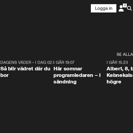
Logga in
SE ALLA
6
DAGENS VÄDER
•
I DAG 02:30
1:06
I GÅR 19:07
0:45
I GÅR 15:23
Så blir vädret där du
Här somnar
Albert, 8,
bor
programledaren – i
Kebnekaise
sändning
högre