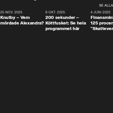
SE ALLA
3
25 NOV. 2025
31:05
8 OKT. 2025
4:29
4 JUNI 2025
Knutby – Vem
200 sekunder –
Finansmin
mördade Alexandra?
Köttfusket: Se hela
125 procent
programmet här
"Skattever
viktig uppg