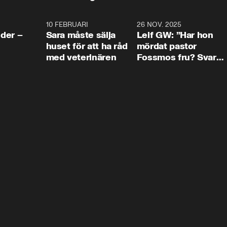
4:24
10 FEBRUARI
4:13
26 NOV. 2025
8:1
der –
Sara måste sälja
Leif GW: ”Har hon
huset för att ha råd
mördat pastor
med veterinären
Fossmos fru? Svar
nej.”