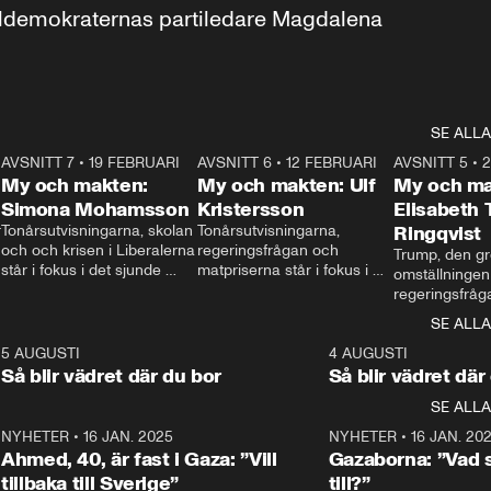
aldemokraternas partiledare Magdalena 
SE ALLA
7
AVSNITT 7
•
19 FEBRUARI
24:30
AVSNITT 6
•
12 FEBRUARI
27:30
AVSNITT 5
•
My och makten:
My och makten: Ulf
My och ma
Simona Mohamsson
Kristersson
Elisabeth
 
Tonårsutvisningarna, skolan 
Tonårsutvisningarna, 
Ringqvist
och och krisen i Liberalerna 
regeringsfrågan och 
Trump, den gr
står i fokus i det sjunde 
matpriserna står i fokus i 
omställningen
avsnittet av ”My och 
det sjätte avsnittet av ”My 
regeringsfråga
makten”. Se när 
och makten”. Se när 
centrum i det 
SE ALLA
Aftonbladets inrikespolitiska 
Aftonbladets inrikespolitiska 
avsnittet av ”
kommentator My 
kommentator My 
6
5 AUGUSTI
1:06
4 AUGUSTI
Makten”. Se nä
Rohwedder ställer 
Rohwedder ställer 
Så blir vädret där du bor
Så blir vädret där
Aftonbladets in
utbildnings- och 
statsminister Ulf Kristersson 
kommentator 
SE ALLA
integrationsminister Simona 
till svars.
Rohwedder stäl
Mohamsson till svars.
Centerpartiets
2
NYHETER
•
16 JAN. 2025
1:01
NYHETER
•
16 JAN. 20
Thand Ring till
Ahmed, 40, är fast i Gaza: ”Vill
Gazaborna: ”Vad s
tillbaka till Sverige”
till?”