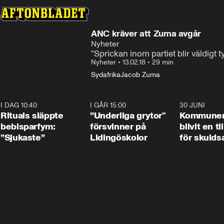
ANC kräver att Zuma avgår
Nyheter
"Sprickan inom partiet blir väldigt t
Nyheter
•
13.02.18
•
29 min
Sydafrika
Jacob Zuma
I DAG 10:40
1:01
I GÅR 15:00
1:07
30 JUNI
Rituals släppte
”Underliga grytor"
Kommune
bebisparfym:
försvinner på
blivit en ti
”Sjukaste”
Lidingöskolor
för skulds