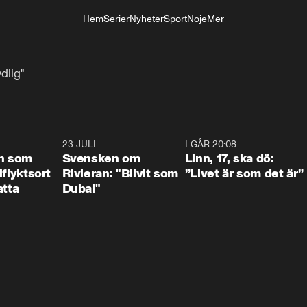
Hem
Serier
Nyheter
Sport
Nöje
Mer
Livsstil
ydlig"
1:24
23 JULI
1:42
I GÅR 20:08
4:3
n som
Svensken om
Linn, 17, ska dö:
llflyktsort
Rivieran: "Blivit som
”Livet är som det är”
atta
Dubai"