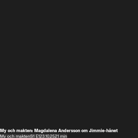
My och makten: Magdalena Andersson om Jimmie-hånet
My och makten
S1 E1
23.10.25
21 min