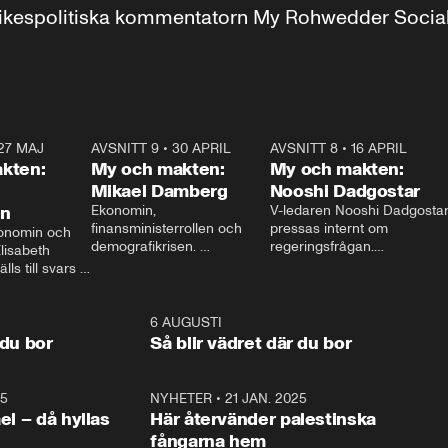
r inrikespolitiska kommentatorn My Rohwedder Soci
27 MAJ
3:51
AVSNITT 9
•
30 APRIL
24:00
AVSNITT 8
•
16 APRIL
25:1
kten:
My och makten:
My och makten:
Mikael Damberg
Nooshi Dadgostar
on
Ekonomin, 
V-ledaren Nooshi Dadgostar
finansministerrollen och 
pressas internt om 
onomin och 
demografikrisen. 
regeringsfrågan.

lisabeth 
Oppositionen ställs till svars 
I Aftonbladets 
ls till svars 
när Socialdemokraternas 
partiledarutfrågning ”My 
stern gästar 
Mikael Damberg gästar My 
och Makten” sätter hon ner 
My och Makten. 
och Makten. 
foten mot kritikerna:

1:06
6 AUGUSTI
1:0
– Vi ställer upp i val. Ska vi 
 du bor
Så blir vädret där du bor
vara med så sitter vi förstås 
25
1:22
NYHETER
•
21 JAN. 2025
0:5
ael – då hyllas
Här återvänder palestinska
fångarna hem