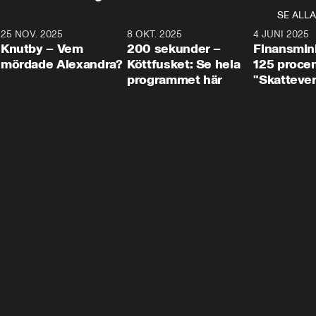
SE ALLA
3
25 NOV. 2025
31:05
8 OKT. 2025
4:29
4 JUNI 2025
Knutby – Vem
200 sekunder –
Finansmin
mördade Alexandra?
Köttfusket: Se hela
125 procent
programmet här
"Skattever
viktig uppg