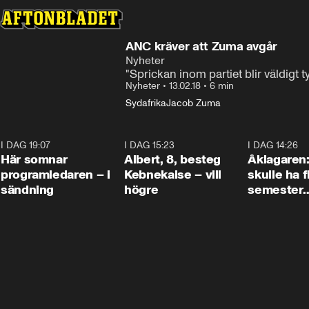
ANC kräver att Zuma avgår
Nyheter
"Sprickan inom partiet blir väldigt t
Nyheter
•
13.02.18
•
6 min
Sydafrika
Jacob Zuma
I DAG 19:07
0:45
I DAG 15:23
0:54
I DAG 14:26
Här somnar
Albert, 8, besteg
Åklagaren
programledaren – i
Kebnekaise – vill
skulle ha f
sändning
högre
semester
tillsamma