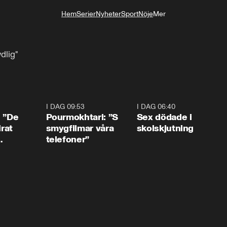
Hem
Serier
Nyheter
Sport
Nöje
Mer
Livsstil
ydlig"
1:54
I DAG 09:53
1:36
I DAG 06:40
0:4
: ”De
Pourmokhtari: ”S
Sex dödade i
irat
smygfilmar våra
skolskjutning
telefoner”
ns”