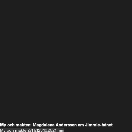
My och makten: Magdalena Andersson om Jimmie-hånet
My och makten
S1 E1
23.10.25
21 min