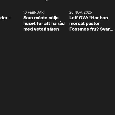
4:24
10 FEBRUARI
4:13
26 NOV. 2025
8:1
der –
Sara måste sälja
Leif GW: ”Har hon
huset för att ha råd
mördat pastor
med veterinären
Fossmos fru? Svar
nej.”