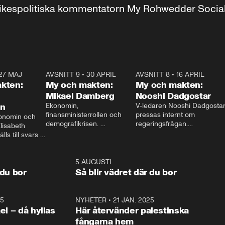
r inrikespolitiska kommentatorn My Rohwedder Soci
27 MAJ
3:51
AVSNITT 9
•
30 APRIL
24:00
AVSNITT 8
•
16 APRIL
25:1
kten:
My och makten:
My och makten:
Mikael Damberg
Nooshi Dadgostar
on
Ekonomin, 
V-ledaren Nooshi Dadgostar
finansministerrollen och 
pressas internt om 
onomin och 
demografikrisen. 
regeringsfrågan.

lisabeth 
Oppositionen ställs till svars 
I Aftonbladets 
ls till svars 
när Socialdemokraternas 
partiledarutfrågning ”My 
stern gästar 
Mikael Damberg gästar My 
och Makten” sätter hon ner 
My och Makten. 
och Makten. 
foten mot kritikerna:

1:06
5 AUGUSTI
1:0
– Vi ställer upp i val. Ska vi 
 du bor
Så blir vädret där du bor
vara med så sitter vi förstås 
25
1:22
NYHETER
•
21 JAN. 2025
0:5
ael – då hyllas
Här återvänder palestinska
fångarna hem