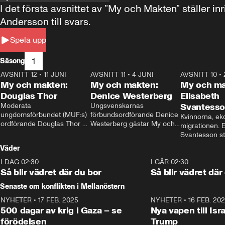
I det första avsnittet av ”My och Makten” ställe
Andersson till svars.
Spela upp
1
Säsong
AVSNITT 12
•
11 JUNI
26:27
AVSNITT 11
•
4 JUNI
23:40
AVSNITT 10
•
My och makten:
My och makten:
My och ma
Douglas Thor
Denice Westerberg
Elisabeth
Moderata 
Ungsvenskarnas 
Svantess
ungdomsförbundet (MUF:s) 
förbundsordförande Denice 
Kvinnorna, ek
ordförande Douglas Thor 
Westerberg gästar My och 
migrationen. E
gästar My och makten. I 
makten. I avsnittet 
Svantesson stäl
avsnittet diskuteras 
diskuteras migrationsfrågan 
när finansmini
Väder
tonårsutvisningarna och hur 
och hur SD ska locka 
Moderaterna ska locka 
kvinnliga väljare. 
I DAG 02:30
1:06
I GÅR 02:30
väljare till valet i höst. 
Så blir vädret där du bor
Så blir vädret där
Senaste om konflikten i Mellanöstern
NYHETER
•
17 FEB. 2025
0:45
NYHETER
•
16 FEB. 20
500 dagar av krig i Gaza – se
Nya vapen till Isr
förödelsen
Trump