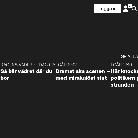
Logga in
SE ALLA
7
DAGENS VÄDER
•
I DAG 02:30
1:06
I GÅR 19:07
0:42
I GÅR 12:19
Så blir vädret där du
Dramatiska scenen –
Här knock
bor
med mirakulöst slut
politikern 
stranden