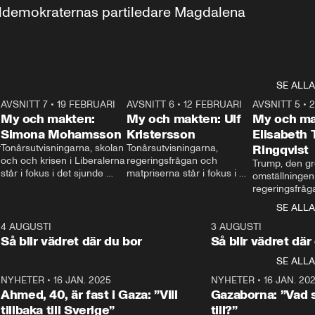
aldemokraternas partiledare Magdalena 
SE ALLA
7
AVSNITT 7
•
19 FEBRUARI
24:30
AVSNITT 6
•
12 FEBRUARI
27:30
AVSNITT 5
•
My och makten:
My och makten: Ulf
My och ma
Simona Mohamsson
Kristersson
Elisabeth
 
Tonårsutvisningarna, skolan 
Tonårsutvisningarna, 
Ringqvist
och och krisen i Liberalerna 
regeringsfrågan och 
Trump, den gr
står i fokus i det sjunde 
matpriserna står i fokus i 
omställningen
avsnittet av ”My och 
det sjätte avsnittet av ”My 
regeringsfråga
makten”. Se när 
och makten”. Se när 
centrum i det 
SE ALLA
Aftonbladets inrikespolitiska 
Aftonbladets inrikespolitiska 
avsnittet av ”
kommentator My 
kommentator My 
6
4 AUGUSTI
1:06
3 AUGUSTI
Makten”. Se nä
Rohwedder ställer 
Rohwedder ställer 
Så blir vädret där du bor
Så blir vädret där
Aftonbladets in
utbildnings- och 
statsminister Ulf Kristersson 
kommentator 
SE ALLA
integrationsminister Simona 
till svars.
Rohwedder stäl
Mohamsson till svars.
Centerpartiets
2
NYHETER
•
16 JAN. 2025
1:01
NYHETER
•
16 JAN. 20
Thand Ring till
Ahmed, 40, är fast i Gaza: ”Vill
Gazaborna: ”Vad s
tillbaka till Sverige”
till?”