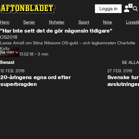
Logga in
Hem
Serier
Nyheter
Sport
Nöje
Livsstil
”Har inte sett det de gör någonsin tidigare”
OS2018
Lasse Anrell om Stina Nilssons OS-guld – och lagkamraten Charlotte 
Kalla
Se mer
OS2018
•
13.02.18
•
3 min
Senast
SE ALLA
12 FEB. 2018
2:00
27 FEB. 2018
20-åringens egna ord efter
Svenske turi
superbragden
avslutninge