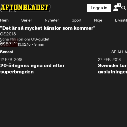
Logga in
Hem
Serier
Nyheter
Sport
Nöje
Livsstil
"Det är så mycket känslor som kommer"
OS2018
Stina Nilsson om OS-guldet
Se mer
OS2018
•
13.02.18
•
9 min
Senast
SE ALLA
12 FEB. 2018
2:00
27 FEB. 2018
20-åringens egna ord efter
Svenske turi
superbragden
avslutninge