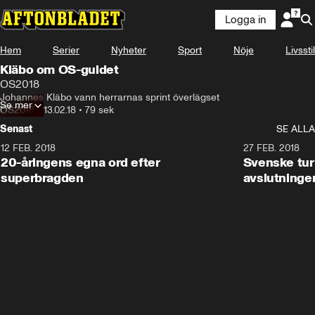
Logga in
Hem
Serier
Nyheter
Sport
Nöje
Livsstil
Kläbo om OS-guldet
OS2018
Johannes Kläbo vann herrarnas sprint överlägset
Se mer
OS2018
•
13.02.18
•
79 sek
Senast
SE ALLA
12 FEB. 2018
2:00
27 FEB. 2018
20-åringens egna ord efter
Svenske turi
superbragden
avslutninge