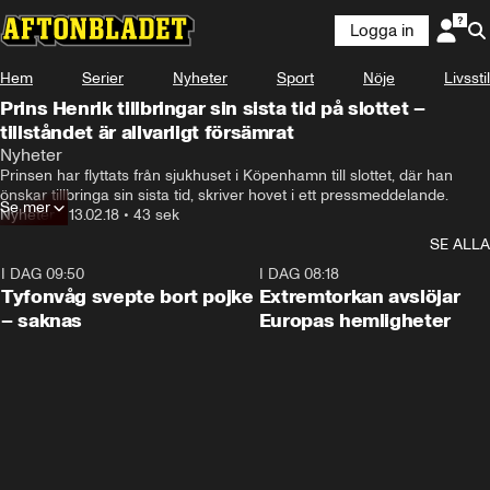
Logga in
Hem
Serier
Nyheter
Sport
Nöje
Livsstil
Prins Henrik tillbringar sin sista tid på slottet –
tillståndet är allvarligt försämrat
Nyheter
Prinsen har flyttats från sjukhuset i Köpenhamn till slottet, där han 
önskar tillbringa sin sista tid, skriver hovet i ett pressmeddelande.
Se mer
Nyheter
•
13.02.18
•
43 sek
SE ALLA
I DAG 09:50
0:53
I DAG 08:18
Tyfonvåg svepte bort pojke
Extremtorkan avslöjar
– saknas
Europas hemligheter