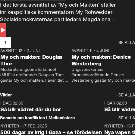
I det första avsnittet av ”My och Makten” ställer 
inrikespolitiska kommentatorn My Rohwedder 
Socialdemokraternas partiledare Magdalena 
Andersson till svars.
1
SE ALLA
AVSNITT 12
•
11 JUNI
26:27
AVSNITT 11
•
4 JUNI
2
My och makten: Douglas
My och makten: Denice
Thor
Westerberg
Moderata ungdomsförbundet 
Ungsvenskarnas 
(MUF:s) ordförande Douglas Thor 
förbundsordförande Denice 
gästar My och makten. I avsnittet 
Westerberg gästar My och makten.
diskuteras tonårsutvisningarna och 
avsnittet diskuteras migrationsfrå
hur Moderaterna ska locka väljare till 
och hur SD ska locka kvinnliga 
Väder
SE ALLA
valet i höst. 
väljare. 
I DAG 02:30
1:06
I GÅR 02:30
Så blir vädret där du bor
Så blir vädr
Senaste om konflikten i Mellanöstern
SE ALLA
NYHETER
•
17 FEB. 2025
0:45
NYHETER
•
16 F
500 dagar av krig i Gaza – se förödelsen
Nya vapen ti