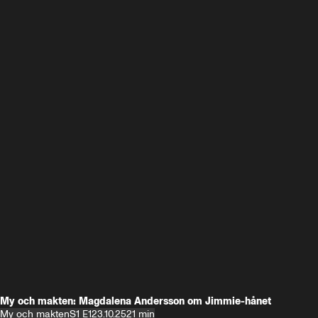
My och makten: Magdalena Andersson om Jimmie-hånet
My och makten
S1 E1
23.10.25
21 min