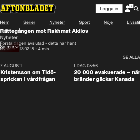
Logga in
Hem
Serier
Nyheter
Sport
Nöje
Livsstil
Rättegången mot Rakhmat Akilov
Nyheter
Första dagen avslutad - detta har hänt
Se mer
Nyheter
•
13.02.18
•
4 min
SE ALLA
7 AUGUSTI
0:42
I DAG 05:56
Kristersson om Tidö-
20 000 evakuerade – nä
sprickan i vårdfrågan
bränder gäckar Kanada