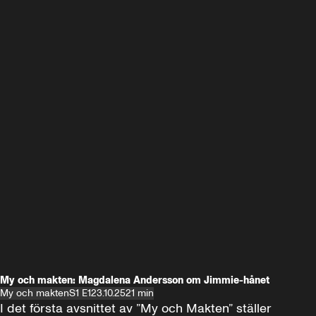
My och makten: Magdalena Andersson om Jimmie-hånet
My och makten
S1 E1
23.10.25
21 min
I det första avsnittet av ”My och Makten” ställer 