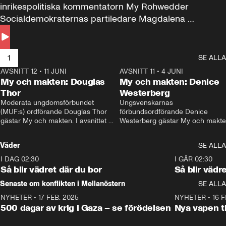
inrikespolitiska kommentatorn My Rohwedder 
Socialdemokraternas partiledare Magdalena 
Andersson till svars.
1
SE ALLA
AVSNITT 12
•
11 JUNI
26:27
AVSNITT 11
•
4 JUNI
2
My och makten: Douglas
My och makten: Denice
Thor
Westerberg
Moderata ungdomsförbundet 
Ungsvenskarnas 
(MUF:s) ordförande Douglas Thor 
förbundsordförande Denice 
gästar My och makten. I avsnittet 
Westerberg gästar My och makten.
diskuteras tonårsutvisningarna och 
avsnittet diskuteras migrationsfrå
hur Moderaterna ska locka väljare till 
och hur SD ska locka kvinnliga 
Väder
SE ALLA
valet i höst. 
väljare. 
I DAG 02:30
1:06
I GÅR 02:30
Så blir vädret där du bor
Så blir vädr
Senaste om konflikten i Mellanöstern
SE ALLA
NYHETER
•
17 FEB. 2025
0:45
NYHETER
•
16 F
500 dagar av krig i Gaza – se förödelsen
Nya vapen ti