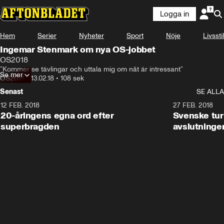
Logga in
Hem
Serier
Nyheter
Sport
Nöje
Livsstil
Ingemar Stenmark om nya OS-jobbet
OS2018
”Kommer se tävlingar och uttala mig om nåt är intressant”
Se mer
OS2018
•
13.02.18
•
108 sek
Senast
SE ALLA
12 FEB. 2018
2:00
27 FEB. 2018
20-åringens egna ord efter
Svenske turi
superbragden
avslutninge