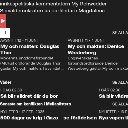
inrikespolitiska kommentatorn My Rohwedder 
Socialdemokraternas partiledare Magdalena 
Andersson till svars.
1
SE ALLA
AVSNITT 12
•
11 JUNI
26:27
AVSNITT 11
•
4 JUNI
2
My och makten: Douglas
My och makten: Denice
Thor
Westerberg
Moderata ungdomsförbundet 
Ungsvenskarnas 
(MUF:s) ordförande Douglas Thor 
förbundsordförande Denice 
gästar My och makten. I avsnittet 
Westerberg gästar My och makten.
diskuteras tonårsutvisningarna och 
avsnittet diskuteras migrationsfrå
hur Moderaterna ska locka väljare till 
och hur SD ska locka kvinnliga 
Väder
SE ALLA
valet i höst. 
väljare. 
I DAG 02:30
1:06
I GÅR 02:30
Så blir vädret där du bor
Så blir vädr
Senaste om konflikten i Mellanöstern
SE ALLA
NYHETER
•
17 FEB. 2025
0:45
NYHETER
•
16 F
500 dagar av krig i Gaza – se förödelsen
Nya vapen ti