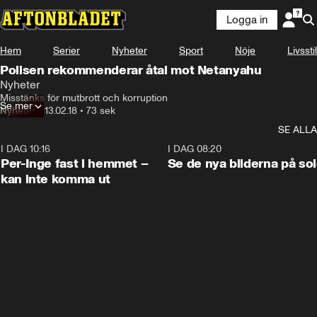
Logga in
Hem
Serier
Nyheter
Sport
Nöje
Livsstil
Polisen rekommenderar åtal mot Netanyahu
Nyheter
Misstänks för mutbrott och korruption
Se mer
Nyheter
•
13.02.18
•
73 sek
SE ALLA
I DAG 10:16
1:26
I DAG 08:20
Per-Inge fast i hemmet –
Se de nya bilderna på so
kan inte komma ut