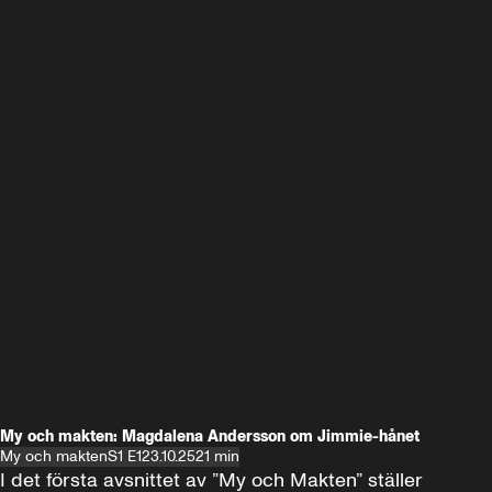
My och makten: Magdalena Andersson om Jimmie-hånet
My och makten
S1 E1
23.10.25
21 min
I det första avsnittet av ”My och Makten” ställer 