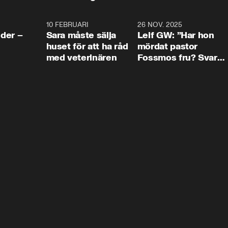
4:24
10 FEBRUARI
4:13
26 NOV. 2025
8:1
der –
Sara måste sälja
Leif GW: ”Har hon
huset för att ha råd
mördat pastor
med veterinären
Fossmos fru? Svar
nej.”