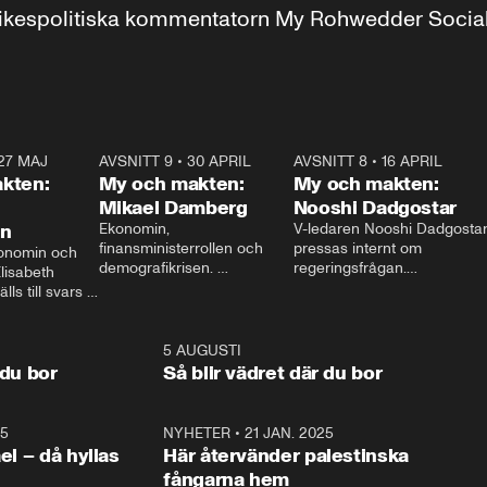
r inrikespolitiska kommentatorn My Rohwedder Soci
27 MAJ
3:51
AVSNITT 9
•
30 APRIL
24:00
AVSNITT 8
•
16 APRIL
25:1
kten:
My och makten:
My och makten:
Mikael Damberg
Nooshi Dadgostar
on
Ekonomin, 
V-ledaren Nooshi Dadgostar
finansministerrollen och 
pressas internt om 
onomin och 
demografikrisen. 
regeringsfrågan.

lisabeth 
Oppositionen ställs till svars 
I Aftonbladets 
ls till svars 
när Socialdemokraternas 
partiledarutfrågning ”My 
stern gästar 
Mikael Damberg gästar My 
och Makten” sätter hon ner 
My och Makten. 
och Makten. 
foten mot kritikerna:

1:06
5 AUGUSTI
1:0
– Vi ställer upp i val. Ska vi 
 du bor
Så blir vädret där du bor
vara med så sitter vi förstås 
25
1:22
NYHETER
•
21 JAN. 2025
0:5
ael – då hyllas
Här återvänder palestinska
fångarna hem