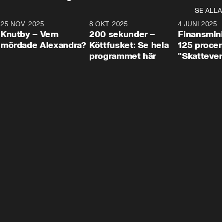
SE ALLA
3
25 NOV. 2025
31:05
8 OKT. 2025
4:29
4 JUNI 2025
Knutby – Vem
200 sekunder –
Finansmin
mördade Alexandra?
Köttfusket: Se hela
125 procent
programmet här
"Skattever
viktig uppg