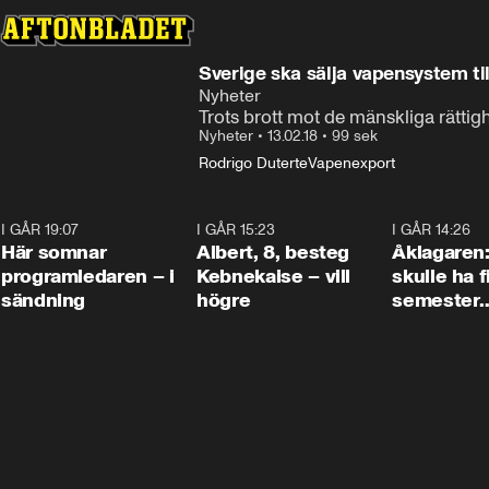
Sverige ska sälja vapensystem t
Nyheter
Trots brott mot de mänskliga rättig
Nyheter
•
13.02.18
•
99 sek
Rodrigo Duterte
Vapenexport
I GÅR 19:07
0:45
I GÅR 15:23
0:54
I GÅR 14:26
Här somnar
Albert, 8, besteg
Åklagaren
programledaren – i
Kebnekaise – vill
skulle ha f
sändning
högre
semester
tillsamma