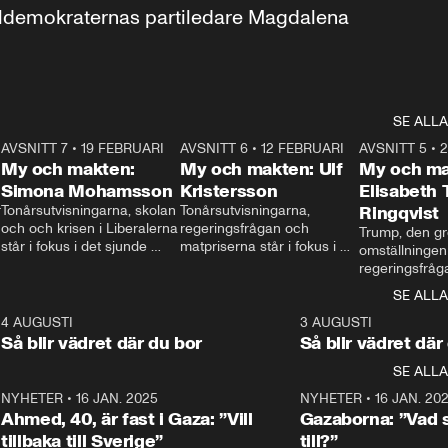
aldemokraternas partiledare Magdalena 
SE ALLA
7
AVSNITT 7
•
19 FEBRUARI
24:30
AVSNITT 6
•
12 FEBRUARI
27:30
AVSNITT 5
•
My och makten:
My och makten: Ulf
My och ma
Simona Mohamsson
Kristersson
Elisabeth
 
Tonårsutvisningarna, skolan 
Tonårsutvisningarna, 
Ringqvist
och och krisen i Liberalerna 
regeringsfrågan och 
Trump, den gr
står i fokus i det sjunde 
matpriserna står i fokus i 
omställningen
avsnittet av ”My och 
det sjätte avsnittet av ”My 
regeringsfråga
makten”. Se när 
och makten”. Se när 
centrum i det 
SE ALLA
Aftonbladets inrikespolitiska 
Aftonbladets inrikespolitiska 
avsnittet av ”
kommentator My 
kommentator My 
6
4 AUGUSTI
1:06
3 AUGUSTI
Makten”. Se nä
Rohwedder ställer 
Rohwedder ställer 
Så blir vädret där du bor
Så blir vädret där
Aftonbladets in
utbildnings- och 
statsminister Ulf Kristersson 
kommentator 
SE ALLA
integrationsminister Simona 
till svars.
Rohwedder stäl
Mohamsson till svars.
Centerpartiets
2
NYHETER
•
16 JAN. 2025
1:01
NYHETER
•
16 JAN. 20
Thand Ring till
Ahmed, 40, är fast i Gaza: ”Vill
Gazaborna: ”Vad s
tillbaka till Sverige”
till?”