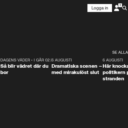
Logga in
SE ALLA
7
DAGENS VÄDER
•
I GÅR 02:30
1:06
6 AUGUSTI
0:42
6 AUGUSTI
Så blir vädret där du
Dramatiska scenen –
Här knock
bor
med mirakulöst slut
politikern 
stranden