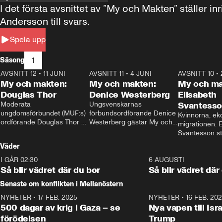
I det första avsnittet av ”My och Makten” ställe
Andersson till svars.
Spela upp
1
Säsong
AVSNITT 12
•
11 JUNI
26:27
AVSNITT 11
•
4 JUNI
23:40
AVSNITT 10
•
My och makten:
My och makten:
My och ma
Douglas Thor
Denice Westerberg
Elisabeth
Moderata 
Ungsvenskarnas 
Svantess
ungdomsförbundet (MUF:s) 
förbundsordförande Denice 
Kvinnorna, ek
ordförande Douglas Thor 
Westerberg gästar My och 
migrationen. E
gästar My och makten. I 
makten. I avsnittet 
Svantesson stäl
avsnittet diskuteras 
diskuteras migrationsfrågan 
när finansmini
Väder
tonårsutvisningarna och hur 
och hur SD ska locka 
Moderaterna ska locka 
kvinnliga väljare. 
I GÅR 02:30
1:06
6 AUGUSTI
väljare till valet i höst. 
Så blir vädret där du bor
Så blir vädret där
Senaste om konflikten i Mellanöstern
NYHETER
•
17 FEB. 2025
0:45
NYHETER
•
16 FEB. 20
500 dagar av krig i Gaza – se
Nya vapen till Isr
förödelsen
Trump