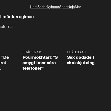
Hem
Serier
Nyheter
Sport
Nöje
Mer
Livsstil
ill mördarregimen
heterna
1:54
I GÅR 09:53
1:36
I GÅR 06:40
0:4
: ”De
Pourmokhtari: ”S
Sex dödade i
irat
smygfilmar våra
skolskjutning
telefoner”
ns”