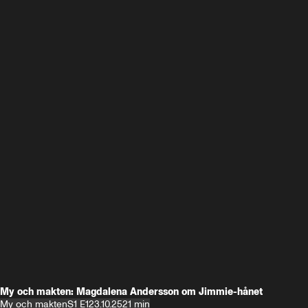
My och makten: Magdalena Andersson om Jimmie-hånet
My och makten
S1 E1
23.10.25
21 min