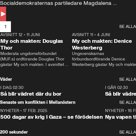
Socialdemokraternas partiledare Magdalena 
Andersson till svars.
1
SE ALLA
AVSNITT 12
•
11 JUNI
26:27
AVSNITT 11
•
4 JUNI
2
My och makten: Douglas
My och makten: Denice
Thor
Westerberg
Moderata ungdomsförbundet 
Ungsvenskarnas 
(MUF:s) ordförande Douglas Thor 
förbundsordförande Denice 
gästar My och makten. I avsnittet 
Westerberg gästar My och makten.
diskuteras tonårsutvisningarna och 
avsnittet diskuteras migrationsfrå
hur Moderaterna ska locka väljare till 
och hur SD ska locka kvinnliga 
Väder
SE ALLA
valet i höst. 
väljare. 
I DAG 02:30
1:06
I GÅR 02:30
Så blir vädret där du bor
Så blir vädr
Senaste om konflikten i Mellanöstern
SE ALLA
NYHETER
•
17 FEB. 2025
0:45
NYHETER
•
16 F
500 dagar av krig i Gaza – se förödelsen
Nya vapen ti
200 sekunder
SE ALLA