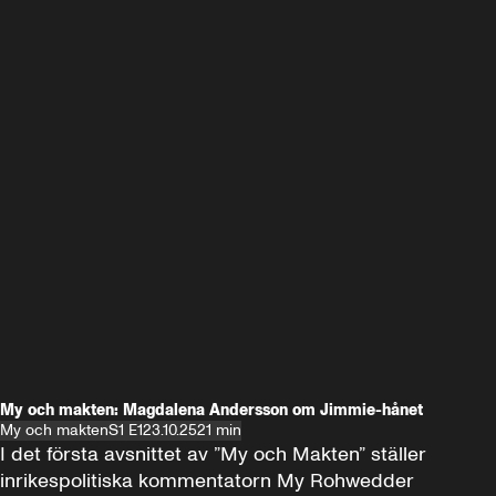
My och makten: Magdalena Andersson om Jimmie-hånet
My och makten
S1 E1
23.10.25
21 min
I det första avsnittet av ”My och Makten” ställer 
inrikespolitiska kommentatorn My Rohwedder 