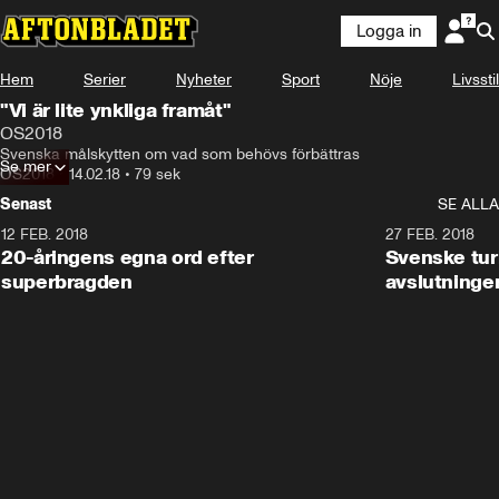
Logga in
Hem
Serier
Nyheter
Sport
Nöje
Livsstil
"Vi är lite ynkliga framåt"
OS2018
Svenska målskytten om vad som behövs förbättras
Se mer
OS2018
•
14.02.18
•
79 sek
Senast
SE ALLA
12 FEB. 2018
2:00
27 FEB. 2018
20-åringens egna ord efter
Svenske turi
superbragden
avslutninge