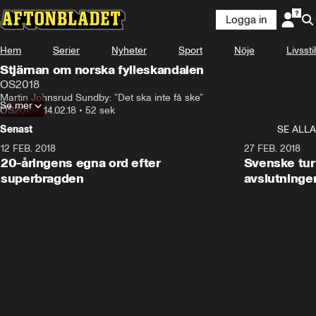
Logga in
Hem
Serier
Nyheter
Sport
Nöje
Livsstil
Stjärnan om norska fylleskandalen
OS2018
Martin Johnsrud Sundby: ”Det ska inte få ske”
Se mer
OS2018
•
14.02.18
•
52 sek
Senast
SE ALLA
12 FEB. 2018
2:00
27 FEB. 2018
20-åringens egna ord efter
Svenske turi
superbragden
avslutninge