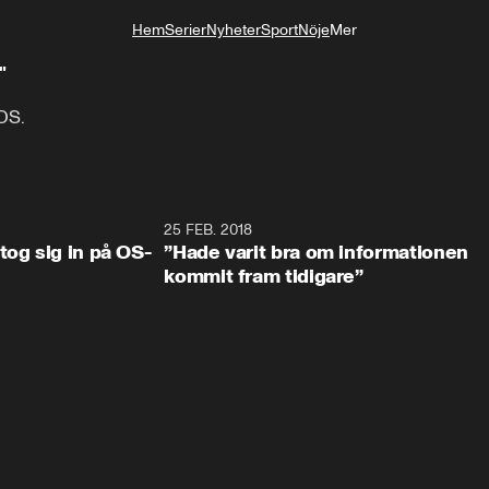
Hem
Serier
Nyheter
Sport
Nöje
Mer
Livsstil
"
OS.
0:34
25 FEB. 2018
2:1
tog sig in på OS-
”Hade varit bra om informationen
kommit fram tidigare”