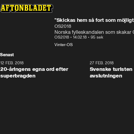
"Skickas hem så fort som möjligt
OS2018
Norska fylleskandalen som skakar 
OS2018
•
14.02.18
•
95 sek
Vinter-OS
Senast
12 FEB. 2018
2:00
27 FEB. 2018
20-åringens egna ord efter
Svenske turisten 
superbragden
avslutningen