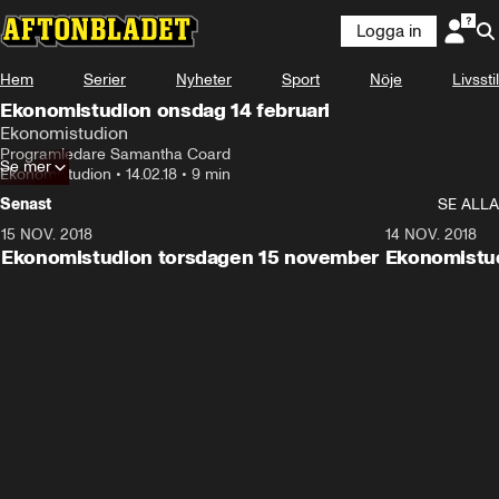
Logga in
Hem
Serier
Nyheter
Sport
Nöje
Livsstil
Ekonomistudion onsdag 14 februari
Ekonomistudion
Programledare Samantha Coard
Se mer
Ekonomistudion
•
14.02.18
•
9 min
Senast
SE ALLA
15 NOV. 2018
10:48
14 NOV. 2018
Ekonomistudion torsdagen 15 november
Ekonomistu