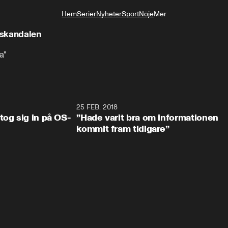
Hem
Serier
Nyheter
Sport
Nöje
Mer
Livsstil
eskandalen
a"
0:34
25 FEB. 2018
2:1
tog sig in på OS-
”Hade varit bra om informationen
kommit fram tidigare”