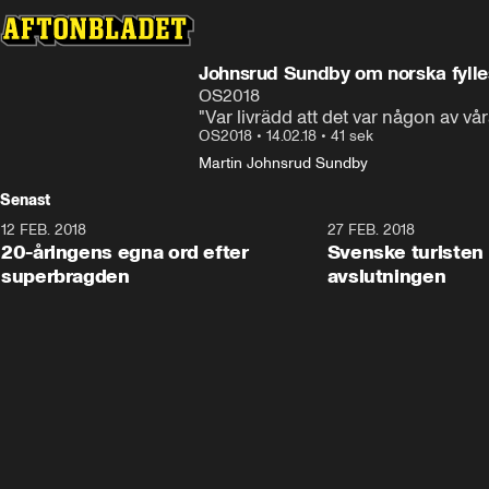
Johnsrud Sundby om norska fyll
OS2018
"Var livrädd att det var någon av vår
OS2018
•
14.02.18
•
41 sek
Martin Johnsrud Sundby
Senast
12 FEB. 2018
2:00
27 FEB. 2018
20-åringens egna ord efter
Svenske turisten 
superbragden
avslutningen