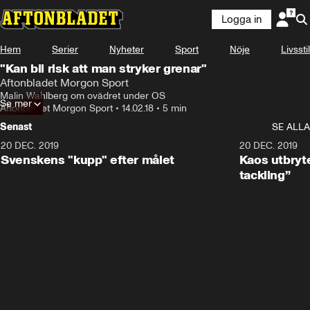
Logga in
Hem
Serier
Nyheter
Sport
Nöje
Livsstil
"Kan bli risk att man stryker grenar"
Aftonbladet Morgon Sport
Malin Wahlberg om ovädret under OS
Se mer
Aftonbladet Morgon Sport
•
14.02.18
•
5 min
Senast
SE ALLA
20 DEC. 2019
0:44
20 DEC. 2019
Svenskens "kupp" efter målet
Kaos utbryte
tackling”