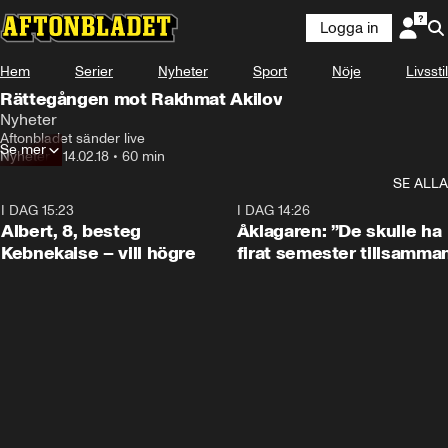
Logga in
Hem
Serier
Nyheter
Sport
Nöje
Livsstil
Rättegången mot Rakhmat Akilov
Nyheter
Aftonbladet sänder live
Se mer
Nyheter
•
14.02.18
•
60 min
SE ALLA
I DAG 15:23
0:54
I DAG 14:26
Albert, 8, besteg
Åklagaren: ”De skulle ha
Kebnekaise – vill högre
firat semester tillsamma