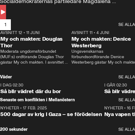
Socialdemokraternas partiledare Magdalena 
Andersson till svars.
1
SE ALLA
AVSNITT 12
•
11 JUNI
26:27
AVSNITT 11
•
4 JUNI
2
My och makten: Douglas
My och makten: Denice
Thor
Westerberg
Moderata ungdomsförbundet 
Ungsvenskarnas 
(MUF:s) ordförande Douglas Thor 
förbundsordförande Denice 
gästar My och makten. I avsnittet 
Westerberg gästar My och makten.
diskuteras tonårsutvisningarna och 
avsnittet diskuteras migrationsfrå
hur Moderaterna ska locka väljare till 
och hur SD ska locka kvinnliga 
Väder
SE ALLA
valet i höst. 
väljare. 
I DAG 02:30
1:06
I GÅR 02:30
Så blir vädret där du bor
Så blir vädr
Senaste om konflikten i Mellanöstern
SE ALLA
NYHETER
•
17 FEB. 2025
0:45
NYHETER
•
16 F
500 dagar av krig i Gaza – se förödelsen
Nya vapen ti
200 sekunder
SE ALLA