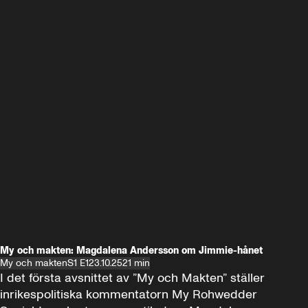
My och makten: Magdalena Andersson om Jimmie-hånet
My och makten
S1 E1
23.10.25
21 min
I det första avsnittet av ”My och Makten” ställer 
inrikespolitiska kommentatorn My Rohwedder 