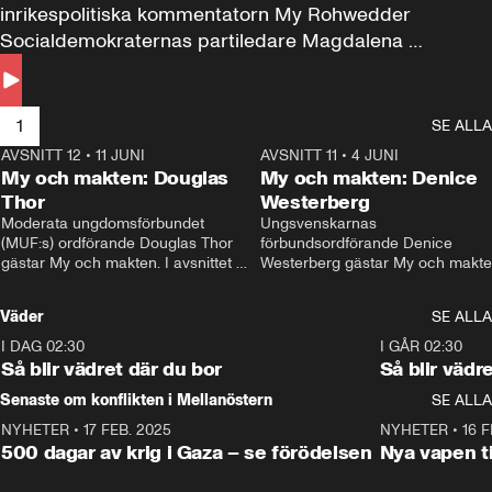
inrikespolitiska kommentatorn My Rohwedder 
Socialdemokraternas partiledare Magdalena 
Andersson till svars.
1
SE ALLA
AVSNITT 12
•
11 JUNI
26:27
AVSNITT 11
•
4 JUNI
2
My och makten: Douglas
My och makten: Denice
Thor
Westerberg
Moderata ungdomsförbundet 
Ungsvenskarnas 
(MUF:s) ordförande Douglas Thor 
förbundsordförande Denice 
gästar My och makten. I avsnittet 
Westerberg gästar My och makten.
diskuteras tonårsutvisningarna och 
avsnittet diskuteras migrationsfrå
hur Moderaterna ska locka väljare till 
och hur SD ska locka kvinnliga 
Väder
SE ALLA
valet i höst. 
väljare. 
I DAG 02:30
1:06
I GÅR 02:30
Så blir vädret där du bor
Så blir vädr
Senaste om konflikten i Mellanöstern
SE ALLA
NYHETER
•
17 FEB. 2025
0:45
NYHETER
•
16 F
500 dagar av krig i Gaza – se förödelsen
Nya vapen ti