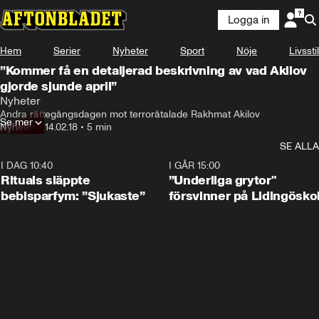
Logga in
Hem
Serier
Nyheter
Sport
Nöje
Livsstil
”Kommer få en detaljerad beskrivning av vad Akilov
gjorde sjunde april”
Nyheter
Andra rättegångsdagen mot terroråtalade Rakhmat Akilov
Se mer
Nyheter
•
14.02.18
•
5 min
SE ALLA
I DAG 10:40
1:01
I GÅR 15:00
Rituals släppte
”Underliga grytor"
bebisparfym: ”Sjukaste”
försvinner på Lidingösko