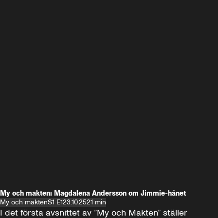
My och makten: Magdalena Andersson om Jimmie-hånet
My och makten
S1 E1
23.10.25
21 min
I det första avsnittet av ”My och Makten” ställer 