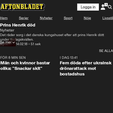
Logga in
Hem
Serier
Nyheter
Sport
Nöje
Livsstil
Prins Henrik död
Nyheter
Det råder sorg i det danska kungahuset efter att prins Henrik dött 
under tisdagskvällen.
Se mer
Nyheter
•
14.02.18
•
51 sek
SE ALLA
FÖR 8 MIN SEN
1:11
I DAG 13:41
Män och kvinnor bastar
Fem döda efter ukrainsk
olika: "Snackar skit"
drönarattack mot
bostadshus