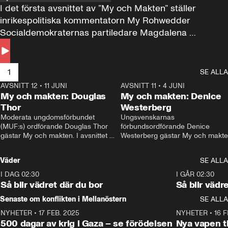
I det första avsnittet av ”My och Makten” ställer 
inrikespolitiska kommentatorn My Rohwedder 
Socialdemokraternas partiledare Magdalena 
Andersson till svars.
1
SE ALLA
AVSNITT 12
•
11 JUNI
26:27
AVSNITT 11
•
4 JUNI
2
My och makten: Douglas
My och makten: Denice
Thor
Westerberg
Moderata ungdomsförbundet 
Ungsvenskarnas 
(MUF:s) ordförande Douglas Thor 
förbundsordförande Denice 
gästar My och makten. I avsnittet 
Westerberg gästar My och makten.
diskuteras tonårsutvisningarna och 
avsnittet diskuteras migrationsfrå
hur Moderaterna ska locka väljare till 
och hur SD ska locka kvinnliga 
Väder
SE ALLA
valet i höst. 
väljare. 
I DAG 02:30
1:06
I GÅR 02:30
Så blir vädret där du bor
Så blir vädr
Senaste om konflikten i Mellanöstern
SE ALLA
NYHETER
•
17 FEB. 2025
0:45
NYHETER
•
16 F
500 dagar av krig i Gaza – se förödelsen
Nya vapen ti