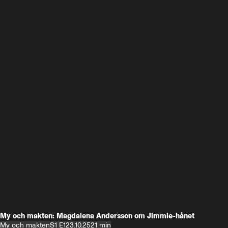
My och makten: Magdalena Andersson om Jimmie-hånet
My och makten
S1 E1
23.10.25
21 min