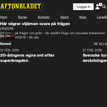
Logga in
Hem
Serier
Nyheter
Sport
Nöje
Livsstil
Här vägrar stjärnan svara på frågan
OS2018
Vill svara på frågor om guld – får istället fråga om sexuella trakaserier
Se mer
OS2018
•
14.02.18
•
66 sek
Senast
SE ALLA
12 FEB. 2018
2:00
27 FEB. 2018
20-åringens egna ord efter
Svenske turi
superbragden
avslutninge